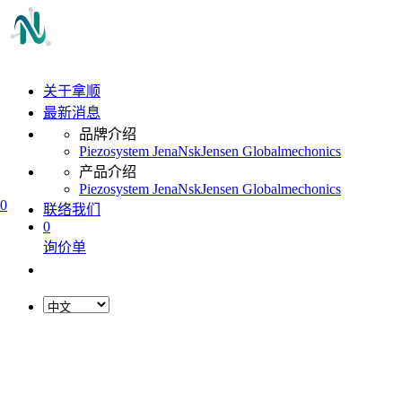
关于拿顺
最新消息
品牌介绍
Piezosystem Jena
Nsk
Jensen Global
mechonics
产品介绍
Piezosystem Jena
Nsk
Jensen Global
mechonics
0
联络我们
0
询价单
L
o
a