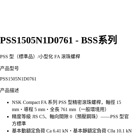
PSS1505N1D0761 - BSS系列
PSS 型（標準品）
/
小型化 FA 滾珠螺桿
产品型号
PSS1505N1D0761
产品描述
NSK Compact FA 系列 PSS 型精密滾珠螺桿，軸徑 15
mm・導程 5 mm・全長 761 mm（一般環境用）
精度等級 JIS C5、軸向間隙 0（預壓鋼珠）——PSS 型官
方標準
基本動額定負荷 Ca 6.41 kN・基本靜額定負荷 C0a 10.1 kN