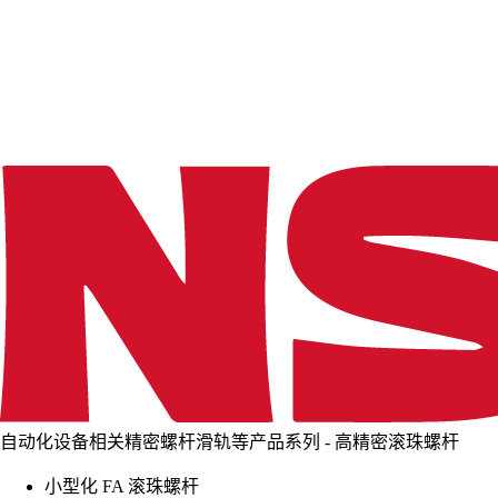
d
i
n
g
.
.
.
自动化设备相关精密螺杆滑轨等产品系列 - 高精密滚珠螺杆
小型化 FA 滚珠螺杆