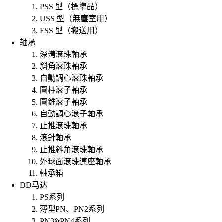
PSS 型（標準品）
USS 型（無塵室用）
FSS 型（搬送用）
轴承
深溝滾珠軸承
斜角滾珠軸承
自動調心滾珠軸承
圓柱滾子軸承
圓錐滾子軸承
自動調心滾子軸承
止推滾珠軸承
滾針軸承
止推斜角滾珠軸承
外球面滾珠連座軸承
軸承箱
DD马达
PS系列
薄型PN、PN2系列
PN3&PN4系列