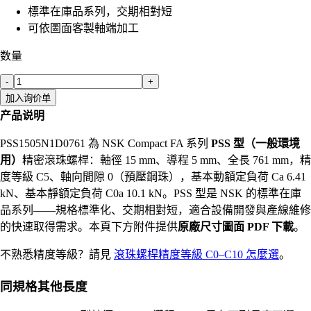
標準在庫品系列，交期相對短
可依圖面客製軸端加工
数量
-
+
加入询价单
产品说明
PSS1505N1D0761 為 NSK Compact FA 系列
PSS 型（一般環境
用）
精密滾珠螺桿：軸徑 15 mm、導程 5 mm、全長 761 mm，精
度等級 C5、軸向間隙 0（預壓鋼珠），基本動額定負荷 Ca 6.41
kN、基本靜額定負荷 C0a 10.1 kN。PSS 型是 NSK 的標準在庫
品系列——規格標準化、交期相對短，適合設備開發與產線維修
的快速取得需求。本頁下方附件提供
原廠尺寸圖面 PDF 下載
。
不熟悉精度等級？請見
滾珠螺桿精度等級 C0–C10 怎麼選
。
同規格其他長度