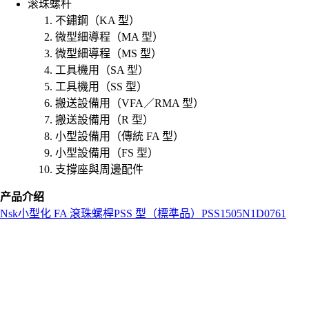
滚珠螺杆
不鏽鋼（KA 型）
微型細導程（MA 型）
微型細導程（MS 型）
工具機用（SA 型）
工具機用（SS 型）
搬送設備用（VFA／RMA 型）
搬送設備用（R 型）
小型設備用（傳統 FA 型）
小型設備用（FS 型）
支撐座與周邊配件
产品介绍
Nsk
小型化 FA 滾珠螺桿
PSS 型（標準品）
PSS1505N1D0761
L
o
a
d
i
n