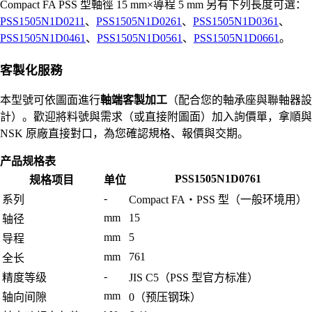
Compact FA PSS 型軸徑 15 mm×導程 5 mm 另有下列長度可選：
PSS1505N1D0211
、
PSS1505N1D0261
、
PSS1505N1D0361
、
PSS1505N1D0461
、
PSS1505N1D0561
、
PSS1505N1D0661
。
客製化服務
本型號可依圖面進行
軸端客製加工
（配合您的軸承座與聯軸器設
計）。歡迎將料號與需求（或直接附圖面）加入詢價單，拿順與
NSK 原廠直接對口，為您確認規格、報價與交期。
产品规格表
PSS1505N1D0761
规格项目
单位
-
系列
Compact FA・PSS 型（一般环境用）
mm
15
轴径
mm
5
导程
mm
761
全长
-
精度等级
JIS C5（PSS 型官方标准）
mm
轴向间隙
0（预压钢珠）