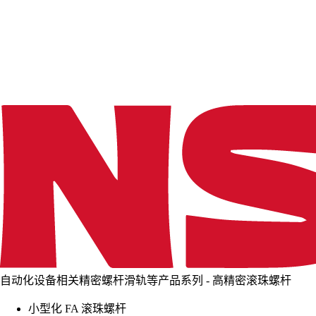
d
i
n
g
.
.
.
自动化设备相关精密螺杆滑轨等产品系列 - 高精密滚珠螺杆
小型化 FA 滚珠螺杆