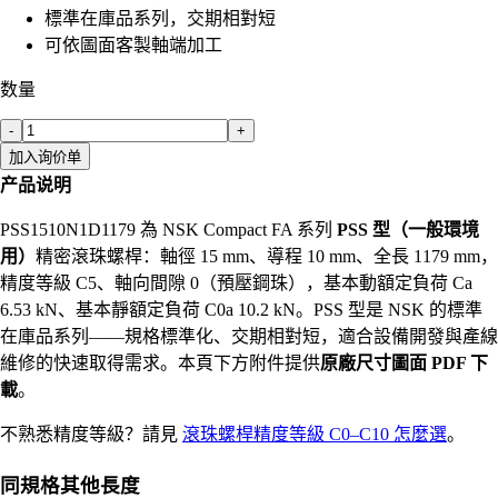
標準在庫品系列，交期相對短
可依圖面客製軸端加工
数量
-
+
加入询价单
产品说明
PSS1510N1D1179 為 NSK Compact FA 系列
PSS 型（一般環境
用）
精密滾珠螺桿：軸徑 15 mm、導程 10 mm、全長 1179 mm，
精度等級 C5、軸向間隙 0（預壓鋼珠），基本動額定負荷 Ca
6.53 kN、基本靜額定負荷 C0a 10.2 kN。PSS 型是 NSK 的標準
在庫品系列——規格標準化、交期相對短，適合設備開發與產線
維修的快速取得需求。本頁下方附件提供
原廠尺寸圖面 PDF 下
載
。
不熟悉精度等級？請見
滾珠螺桿精度等級 C0–C10 怎麼選
。
同規格其他長度