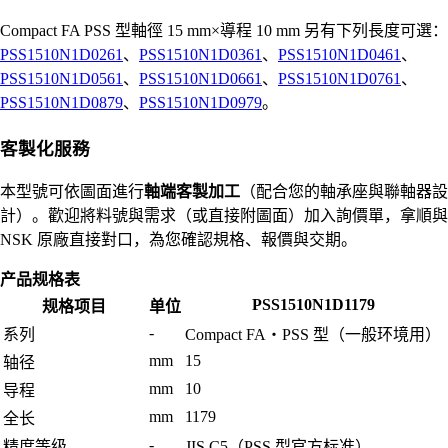
Compact FA PSS 型軸徑 15 mm×導程 10 mm 另有下列長度可選：
PSS1510N1D0261
、
PSS1510N1D0361
、
PSS1510N1D0461
、
PSS1510N1D0561
、
PSS1510N1D0661
、
PSS1510N1D0761
、
PSS1510N1D0879
、
PSS1510N1D0979
。
客製化服務
本型號可依圖面進行
軸端客製加工
（配合您的軸承座與聯軸器設
計）。歡迎將料號與需求（或直接附圖面）加入詢價單，拿順與
NSK 原廠直接對口，為您確認規格、報價與交期。
产品规格表
PSS1510N1D1179
规格项目
单位
-
系列
Compact FA・PSS 型（一般环境用）
mm
15
轴径
mm
10
导程
mm
1179
全长
-
精度等级
JIS C5（PSS 型官方标准）