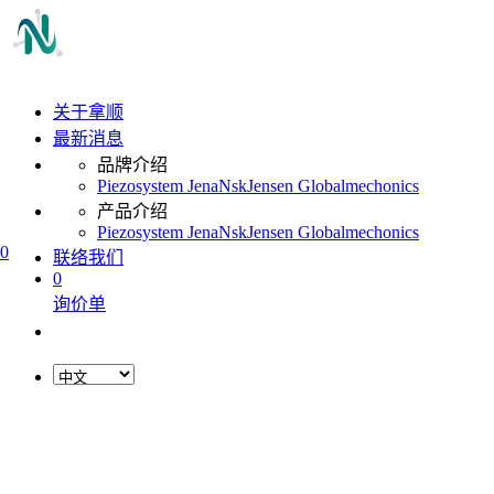
关于拿顺
最新消息
品牌介绍
Piezosystem Jena
Nsk
Jensen Global
mechonics
产品介绍
Piezosystem Jena
Nsk
Jensen Global
mechonics
0
联络我们
0
询价单
L
o
a