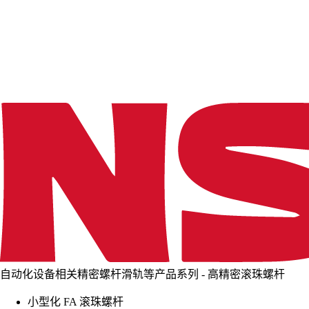
d
i
n
g
.
.
.
自动化设备相关精密螺杆滑轨等产品系列 - 高精密滚珠螺杆
小型化 FA 滚珠螺杆