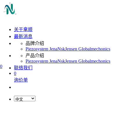
关于拿顺
最新消息
品牌介绍
Piezosystem Jena
Nsk
Jensen Global
mechonics
产品介绍
Piezosystem Jena
Nsk
Jensen Global
mechonics
0
联络我们
0
询价单
L
o
a