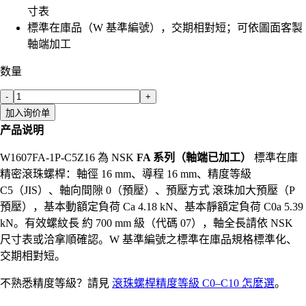
寸表
標準在庫品（W 基準編號），交期相對短；可依圖面客製
軸端加工
数量
-
+
加入询价单
产品说明
W1607FA-1P-C5Z16 為 NSK
FA 系列（軸端已加工）
標準在庫
精密滾珠螺桿：軸徑 16 mm、導程 16 mm、精度等級
C5（JIS）、軸向間隙 0（預壓）、預壓方式 滾珠加大預壓（P
預壓），基本動額定負荷 Ca 4.18 kN、基本靜額定負荷 C0a 5.39
kN。有效螺紋長 約 700 mm 級（代碼 07），軸全長請依 NSK
尺寸表或洽拿順確認。W 基準編號之標準在庫品規格標準化、
交期相對短。
不熟悉精度等級？請見
滾珠螺桿精度等級 C0–C10 怎麼選
。