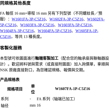
同規格其他長度
FA 軸徑 16 mm×導程 16 mm 另有下列型號（不同螺紋長／預
壓）：
W1601FA-3P-C5Z16
、
W1602FA-3P-C5Z16
、
W1602FA-
5P-C5Z16
、
W1603FA-3P-C5Z16
、
W1603FA-5P-C5Z16
、
W1604FA-3P-C5Z16
、
W1604FA-5P-C5Z16
、
W1605FA-1P-
C5Z16
，等共 13 種長度。
客製化服務
本型號可依圖面進行
軸端客製加工
（配合您的軸承座與聯軸器設
計）。歡迎將料號與需求（或直接附圖面）加入詢價單，拿順與
NSK 原廠直接對口，為您確認規格、報價與交期。
产品规格表
单
W1607FA-1P-C5Z16
规格项目
位
-
系列
FA 系列（轴端已加工）
mm
16
轴径