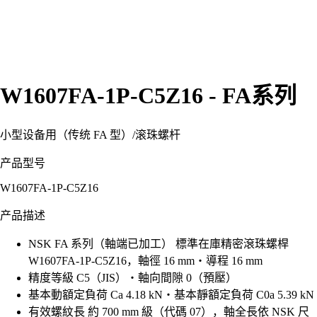
W1607FA-1P-C5Z16 - FA系列
小型设备用（传统 FA 型）
/
滚珠螺杆
产品型号
W1607FA-1P-C5Z16
产品描述
NSK FA 系列（軸端已加工） 標準在庫精密滾珠螺桿
W1607FA-1P-C5Z16，軸徑 16 mm・導程 16 mm
精度等級 C5（JIS）・軸向間隙 0（預壓）
基本動額定負荷 Ca 4.18 kN・基本靜額定負荷 C0a 5.39 kN
有效螺紋長 約 700 mm 級（代碼 07），軸全長依 NSK 尺