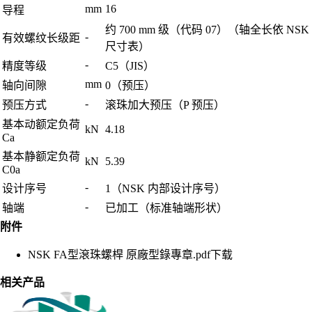
mm
16
导程
约 700 mm 级（代码 07）（轴全长依 NSK
-
有效螺纹长级距
尺寸表）
-
精度等级
C5（JIS）
mm
轴向间隙
0（预压）
-
预压方式
滚珠加大预压（P 预压）
基本动额定负荷
kN
4.18
Ca
基本静额定负荷
kN
5.39
C0a
-
设计序号
1（NSK 内部设计序号）
-
轴端
已加工（标准轴端形状）
附件
NSK FA型滾珠螺桿 原廠型錄專章.pdf
下载
相关产品