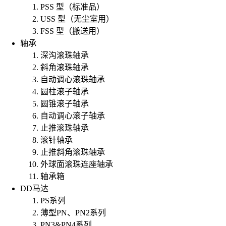
PSS 型（标准品）
USS 型（无尘室用）
FSS 型（搬送用）
轴承
深沟滚珠轴承
斜角滚珠轴承
自动调心滚珠轴承
圆柱滚子轴承
圆锥滚子轴承
自动调心滚子轴承
止推滚珠轴承
滚针轴承
止推斜角滚珠轴承
外球面滚珠连座轴承
轴承箱
DD马达
PS系列
薄型PN、PN2系列
PN3&PN4系列