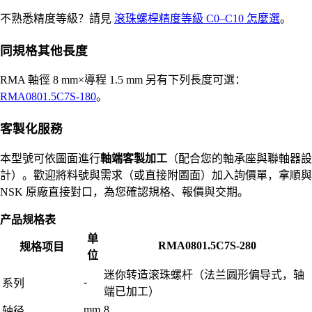
不熟悉精度等級？請見
滾珠螺桿精度等級 C0–C10 怎麼選
。
同規格其他長度
RMA 軸徑 8 mm×導程 1.5 mm 另有下列長度可選：
RMA0801.5C7S-180
。
客製化服務
本型號可依圖面進行
軸端客製加工
（配合您的軸承座與聯軸器設
計）。歡迎將料號與需求（或直接附圖面）加入詢價單，拿順與
NSK 原廠直接對口，為您確認規格、報價與交期。
产品规格表
单
RMA0801.5C7S-280
规格项目
位
迷你转造滚珠螺杆（法兰圆形偏导式，轴
-
系列
端已加工）
mm
8
轴径