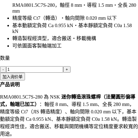
RMA0801.5C7S-280，軸徑 8 mm・導程 1.5 mm・全長 280
mm
精度等級 Ct7（轉造）・軸向間隙 0.020 mm 以下
基本動額定負荷 Ca 0.955 kN・基本靜額定負荷 C0a 1.58
kN
轉造製程經濟型，適合搬送・移載機構
可依圖面客製軸端加工
数量
-
+
加入询价单
产品说明
RMA0801.5C7S-280 為 NSK
迷你轉造滾珠螺桿（法蘭圓形偏導
式，軸端已加工）
：軸徑 8 mm、導程 1.5 mm、全長 280 mm，
精度等級 Ct7（JIS 轉造精度）、軸向間隙 0.020 mm 以下，基本
動額定負荷 Ca 0.955 kN、基本靜額定負荷 C0a 1.58 kN。轉造製
程經濟性佳，適合搬送、移載與開閉機構等定位精度要求較寬的
用途。