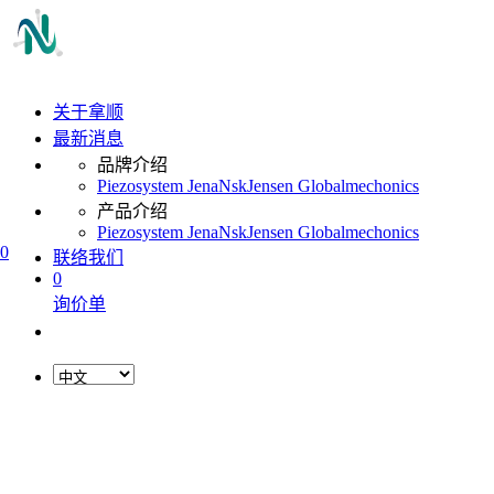
关于拿顺
最新消息
品牌介绍
Piezosystem Jena
Nsk
Jensen Global
mechonics
产品介绍
Piezosystem Jena
Nsk
Jensen Global
mechonics
0
联络我们
0
询价单
L
o
a