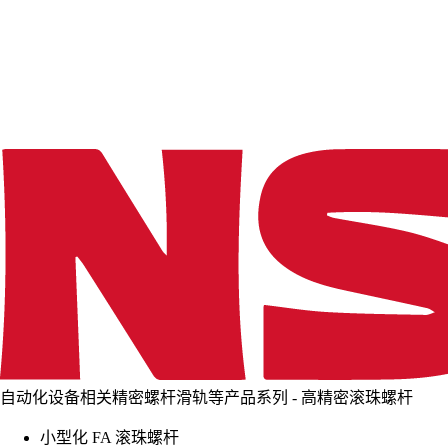
d
i
n
g
.
.
.
自动化设备相关精密螺杆滑轨等产品系列 - 高精密滚珠螺杆
小型化 FA 滚珠螺杆