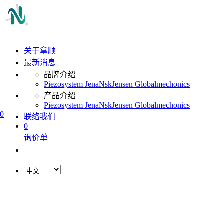
关于拿顺
最新消息
品牌介绍
Piezosystem Jena
Nsk
Jensen Global
mechonics
产品介绍
Piezosystem Jena
Nsk
Jensen Global
mechonics
0
联络我们
0
询价单
L
o
a