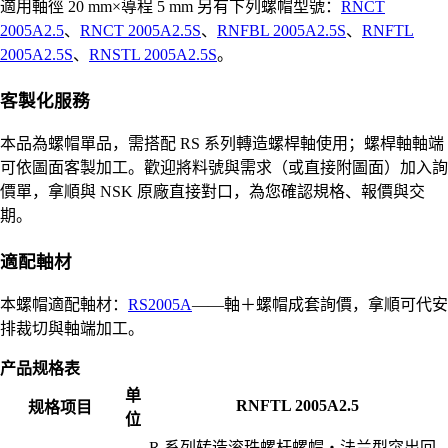
適用軸徑 20 mm×導程 5 mm 另有下列螺帽型號：
RNCT
2005A2.5
、
RNCT 2005A2.5S
、
RNFBL 2005A2.5S
、
RNFTL
2005A2.5S
、
RNSTL 2005A2.5S
。
客製化服務
本品為螺帽單品，需搭配 RS 系列轉造螺桿軸使用；螺桿軸軸端
可依圖面客製加工。歡迎將料號與需求（或直接附圖面）加入詢
價單，拿順與 NSK 原廠直接對口，為您確認規格、報價與交
期。
適配軸材
本螺帽適配軸材：
RS2005A
——軸＋螺帽成套詢價，拿順可代安
排裁切與軸端加工。
产品规格表
单
RNFTL 2005A2.5
规格项目
位
R 系列转造滚珠螺杆螺帽・法兰型突出回