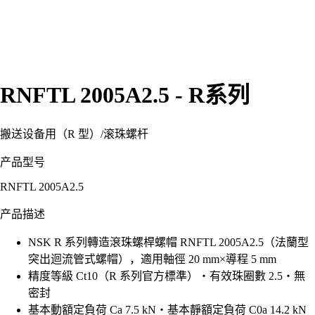
RNFTL 2005A2.5 - R系列
搬送设备用（R 型）
/
滚珠螺杆
产品型号
RNFTL 2005A2.5
产品描述
NSK R 系列轉造滾珠螺桿螺帽 RNFTL 2005A2.5（法蘭型
突出迴流管式螺帽），適用軸徑 20 mm×導程 5 mm
精度等級 Ct10（R 系列官方標準）・有效珠圈數 2.5・無
密封
基本動額定負荷 Ca 7.5 kN・基本靜額定負荷 C0a 14.2 kN