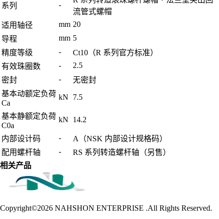
-
系列
流管式螺帽
mm
20
适用轴径
mm
5
导程
-
精度等级
Ct10（R 系列官方标准）
-
2.5
有效珠圈数
-
密封
无密封
基本动额定负荷
kN
7.5
Ca
基本静额定负荷
kN
14.2
C0a
-
内部设计码
A（NSK 内部设计规格码）
-
配用螺杆轴
RS 系列转造螺杆轴（另售）
相关产品
Copyright©2026
NAHSHON ENTERPRISE .All Rights Reserved.