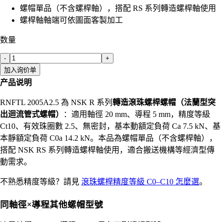
螺帽單品（不含螺桿軸），搭配 RS 系列轉造螺桿軸使用
螺桿軸軸端可依圖面客製加工
数量
-
+
加入询价单
产品说明
RNFTL 2005A2.5 為 NSK R 系列
轉造滾珠螺桿螺帽（法蘭型突
出迴流管式螺帽）
：適用軸徑 20 mm、導程 5 mm，精度等級
Ct10、有效珠圈數 2.5、無密封，基本動額定負荷 Ca 7.5 kN、基
本靜額定負荷 C0a 14.2 kN。本品為螺帽單品（不含螺桿軸），
搭配 NSK RS 系列轉造螺桿軸使用，適合搬送機構等經濟型傳
動需求。
不熟悉精度等級？請見
滾珠螺桿精度等級 C0–C10 怎麼選
。
同軸徑×導程其他螺帽型號