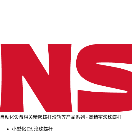
d
i
n
g
.
.
.
自动化设备相关精密螺杆滑轨等产品系列 - 高精密滚珠螺杆
小型化 FA 滚珠螺杆