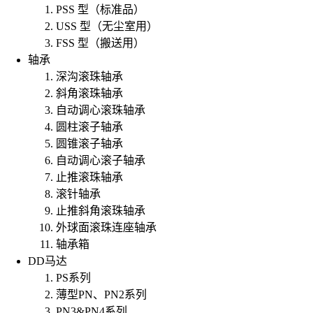
PSS 型（标准品）
USS 型（无尘室用）
FSS 型（搬送用）
轴承
深沟滚珠轴承
斜角滚珠轴承
自动调心滚珠轴承
圆柱滚子轴承
圆锥滚子轴承
自动调心滚子轴承
止推滚珠轴承
滚针轴承
止推斜角滚珠轴承
外球面滚珠连座轴承
轴承箱
DD马达
PS系列
薄型PN、PN2系列
PN3&PN4系列