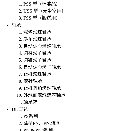
PSS 型（标准品）
USS 型（无尘室用）
FSS 型（搬送用）
轴承
深沟滚珠轴承
斜角滚珠轴承
自动调心滚珠轴承
圆柱滚子轴承
圆锥滚子轴承
自动调心滚子轴承
止推滚珠轴承
滚针轴承
止推斜角滚珠轴承
外球面滚珠连座轴承
轴承箱
DD马达
PS系列
薄型PN、PN2系列
PN3&PN4系列