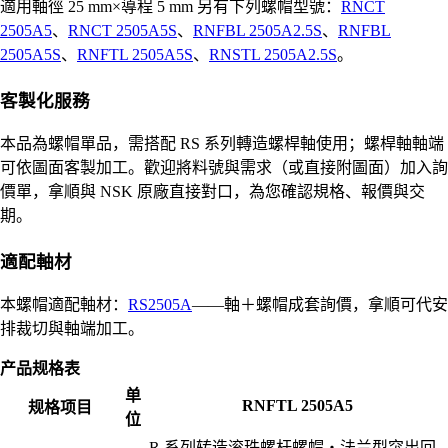
適用軸徑 25 mm×導程 5 mm 另有下列螺帽型號：
RNCT
2505A5
、
RNCT 2505A5S
、
RNFBL 2505A2.5S
、
RNFBL
2505A5S
、
RNFTL 2505A5S
、
RNSTL 2505A2.5S
。
客製化服務
本品為螺帽單品，需搭配 RS 系列轉造螺桿軸使用；螺桿軸軸端
可依圖面客製加工。歡迎將料號與需求（或直接附圖面）加入詢
價單，拿順與 NSK 原廠直接對口，為您確認規格、報價與交
期。
適配軸材
本螺帽適配軸材：
RS2505A
——軸＋螺帽成套詢價，拿順可代安
排裁切與軸端加工。
产品规格表
单
RNFTL 2505A5
规格项目
位
R 系列转造滚珠螺杆螺帽・法兰型突出回