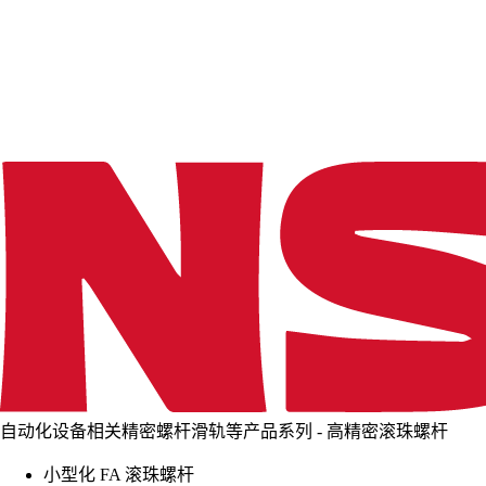
d
i
n
g
.
.
.
自动化设备相关精密螺杆滑轨等产品系列 - 高精密滚珠螺杆
小型化 FA 滚珠螺杆