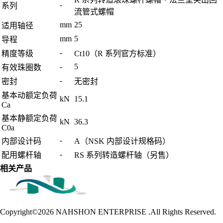
-
系列
流管式螺帽
mm
25
适用轴径
mm
5
导程
-
精度等级
Ct10（R 系列官方标准）
-
5
有效珠圈数
-
密封
无密封
基本动额定负荷
kN
15.1
Ca
基本静额定负荷
kN
36.3
C0a
-
内部设计码
A（NSK 内部设计规格码）
-
配用螺杆轴
RS 系列转造螺杆轴（另售）
相关产品
Copyright©2026
NAHSHON ENTERPRISE .All Rights Reserved.