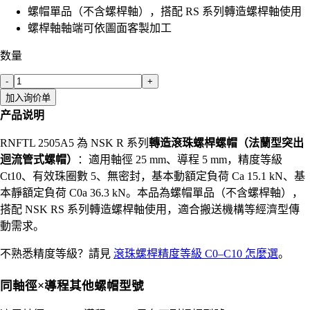
螺帽單品（不含螺桿軸），搭配 RS 系列轉造螺桿軸使用
螺桿軸軸端可依圖面客製加工
数量
-
+
加入询价单
产品说明
RNFTL 2505A5 為 NSK R 系列
轉造滾珠螺桿螺帽（法蘭型突出
迴流管式螺帽）
：適用軸徑 25 mm、導程 5 mm，精度等級
Ct10、有效珠圈數 5、無密封，基本動額定負荷 Ca 15.1 kN、基
本靜額定負荷 C0a 36.3 kN。本品為螺帽單品（不含螺桿軸），
搭配 NSK RS 系列轉造螺桿軸使用，適合搬送機構等經濟型傳
動需求。
不熟悉精度等級？請見
滾珠螺桿精度等級 C0–C10 怎麼選
。
同軸徑×導程其他螺帽型號