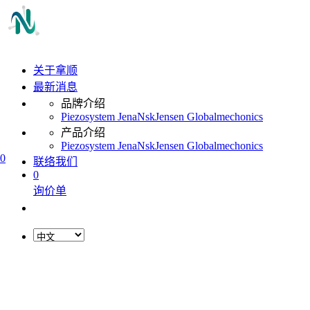
关于拿顺
最新消息
品牌介绍
Piezosystem Jena
Nsk
Jensen Global
mechonics
产品介绍
Piezosystem Jena
Nsk
Jensen Global
mechonics
0
联络我们
0
询价单
L
o
a