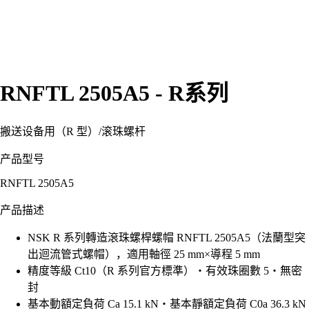
RNFTL 2505A5 - R系列
搬送设备用（R 型）
/
滚珠螺杆
产品型号
RNFTL 2505A5
产品描述
NSK R 系列轉造滾珠螺桿螺帽 RNFTL 2505A5（法蘭型突
出迴流管式螺帽），適用軸徑 25 mm×導程 5 mm
精度等級 Ct10（R 系列官方標準）・有效珠圈數 5・無密
封
基本動額定負荷 Ca 15.1 kN・基本靜額定負荷 C0a 36.3 kN