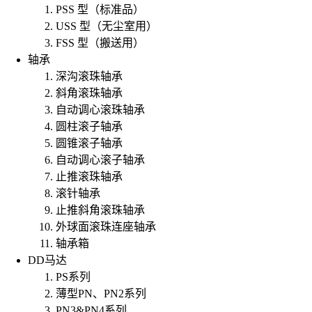
PSS 型（标准品）
USS 型（无尘室用）
FSS 型（搬送用）
轴承
深沟滚珠轴承
斜角滚珠轴承
自动调心滚珠轴承
圆柱滚子轴承
圆锥滚子轴承
自动调心滚子轴承
止推滚珠轴承
滚针轴承
止推斜角滚珠轴承
外球面滚珠连座轴承
轴承箱
DD马达
PS系列
薄型PN、PN2系列
PN3&PN4系列