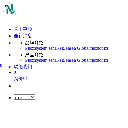
关于拿顺
最新消息
品牌介绍
Piezosystem Jena
Nsk
Jensen Global
mechonics
产品介绍
Piezosystem Jena
Nsk
Jensen Global
mechonics
0
联络我们
0
询价单
L
o
a