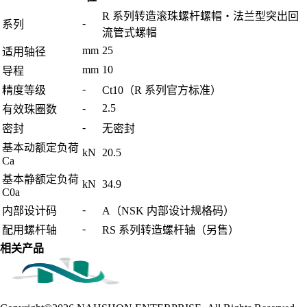
R 系列转造滚珠螺杆螺帽・法兰型突出回
-
系列
流管式螺帽
mm
25
适用轴径
mm
10
导程
-
精度等级
Ct10（R 系列官方标准）
-
2.5
有效珠圈数
-
密封
无密封
基本动额定负荷
kN
20.5
Ca
基本静额定负荷
kN
34.9
C0a
-
内部设计码
A（NSK 内部设计规格码）
-
配用螺杆轴
RS 系列转造螺杆轴（另售）
相关产品