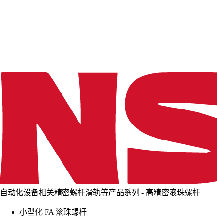
d
i
n
g
.
.
.
自动化设备相关精密螺杆滑轨等产品系列 - 高精密滚珠螺杆
小型化 FA 滚珠螺杆