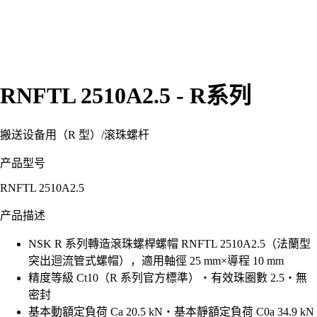
RNFTL 2510A2.5 - R系列
搬送设备用（R 型）
/
滚珠螺杆
产品型号
RNFTL 2510A2.5
产品描述
NSK R 系列轉造滾珠螺桿螺帽 RNFTL 2510A2.5（法蘭型
突出迴流管式螺帽），適用軸徑 25 mm×導程 10 mm
精度等級 Ct10（R 系列官方標準）・有效珠圈數 2.5・無
密封
基本動額定負荷 Ca 20.5 kN・基本靜額定負荷 C0a 34.9 kN