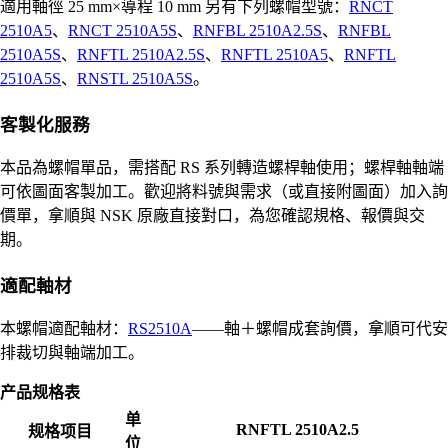
適用軸徑 25 mm×導程 10 mm 另有下列螺帽型號：
RNCT
2510A5
、
RNCT 2510A5S
、
RNFBL 2510A2.5S
、
RNFBL
2510A5S
、
RNFTL 2510A2.5S
、
RNFTL 2510A5
、
RNFTL
2510A5S
、
RNSTL 2510A5S
。
客製化服務
本品為螺帽單品，需搭配 RS 系列轉造螺桿軸使用；螺桿軸軸端
可依圖面客製加工。歡迎將料號與需求（或直接附圖面）加入詢
價單，拿順與 NSK 原廠直接對口，為您確認規格、報價與交
期。
適配軸材
本螺帽適配軸材：
RS2510A
——軸＋螺帽成套詢價，拿順可代安
排裁切與軸端加工。
产品规格表
单
RNFTL 2510A2.5
规格项目
位