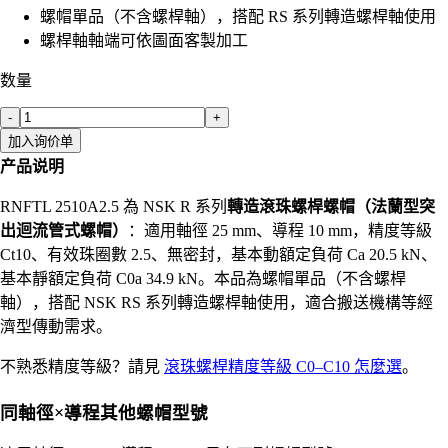
螺帽單品（不含螺桿軸），搭配 RS 系列轉造螺桿軸使用
螺桿軸軸端可依圖面客製加工
数量
-
+
加入询价单
产品说明
RNFTL 2510A2.5 為 NSK R 系列
轉造滾珠螺桿螺帽（法蘭型突
出迴流管式螺帽）
：適用軸徑 25 mm、導程 10 mm，精度等級
Ct10、有效珠圈數 2.5、無密封，基本動額定負荷 Ca 20.5 kN、
基本靜額定負荷 C0a 34.9 kN。本品為螺帽單品（不含螺桿
軸），搭配 NSK RS 系列轉造螺桿軸使用，適合搬送機構等經
濟型傳動需求。
不熟悉精度等級？請見
滾珠螺桿精度等級 C0–C10 怎麼選
。
同軸徑×導程其他螺帽型號