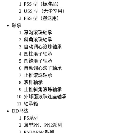
PSS 型（标准品）
USS 型（无尘室用）
FSS 型（搬送用）
轴承
深沟滚珠轴承
斜角滚珠轴承
自动调心滚珠轴承
圆柱滚子轴承
圆锥滚子轴承
自动调心滚子轴承
止推滚珠轴承
滚针轴承
止推斜角滚珠轴承
外球面滚珠连座轴承
轴承箱
DD马达
PS系列
薄型PN、PN2系列
PN3&PN4系列