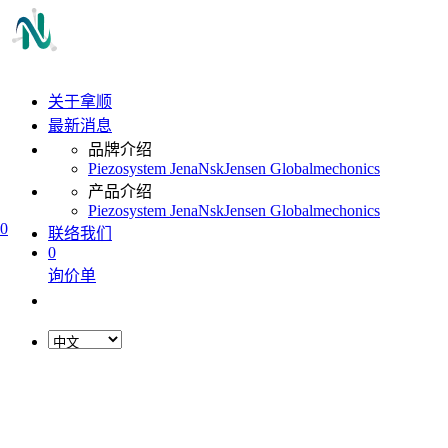
关于拿顺
最新消息
品牌介绍
Piezosystem Jena
Nsk
Jensen Global
mechonics
产品介绍
Piezosystem Jena
Nsk
Jensen Global
mechonics
0
联络我们
0
询价单
L
o
a