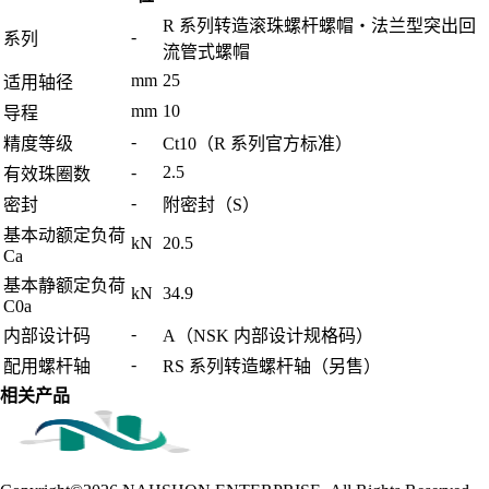
R 系列转造滚珠螺杆螺帽・法兰型突出回
-
系列
流管式螺帽
mm
25
适用轴径
mm
10
导程
-
精度等级
Ct10（R 系列官方标准）
-
2.5
有效珠圈数
-
密封
附密封（S）
基本动额定负荷
kN
20.5
Ca
基本静额定负荷
kN
34.9
C0a
-
内部设计码
A（NSK 内部设计规格码）
-
配用螺杆轴
RS 系列转造螺杆轴（另售）
相关产品