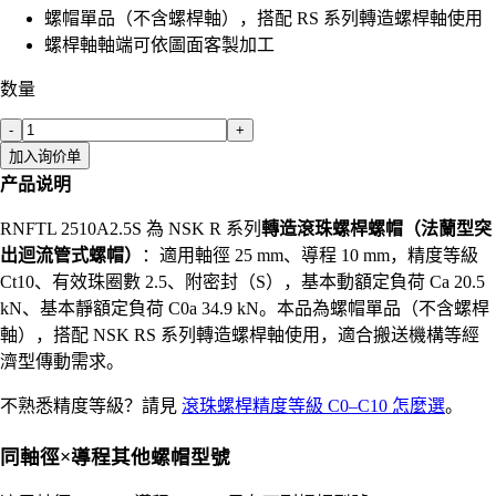
螺帽單品（不含螺桿軸），搭配 RS 系列轉造螺桿軸使用
螺桿軸軸端可依圖面客製加工
数量
-
+
加入询价单
产品说明
RNFTL 2510A2.5S 為 NSK R 系列
轉造滾珠螺桿螺帽（法蘭型突
出迴流管式螺帽）
：適用軸徑 25 mm、導程 10 mm，精度等級
Ct10、有效珠圈數 2.5、附密封（S），基本動額定負荷 Ca 20.5
kN、基本靜額定負荷 C0a 34.9 kN。本品為螺帽單品（不含螺桿
軸），搭配 NSK RS 系列轉造螺桿軸使用，適合搬送機構等經
濟型傳動需求。
不熟悉精度等級？請見
滾珠螺桿精度等級 C0–C10 怎麼選
。
同軸徑×導程其他螺帽型號