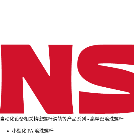
d
i
n
g
.
.
.
自动化设备相关精密螺杆滑轨等产品系列 - 高精密滚珠螺杆
小型化 FA 滚珠螺杆