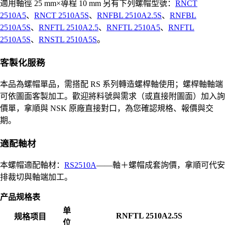
適用軸徑 25 mm×導程 10 mm 另有下列螺帽型號：
RNCT
2510A5
、
RNCT 2510A5S
、
RNFBL 2510A2.5S
、
RNFBL
2510A5S
、
RNFTL 2510A2.5
、
RNFTL 2510A5
、
RNFTL
2510A5S
、
RNSTL 2510A5S
。
客製化服務
本品為螺帽單品，需搭配 RS 系列轉造螺桿軸使用；螺桿軸軸端
可依圖面客製加工。歡迎將料號與需求（或直接附圖面）加入詢
價單，拿順與 NSK 原廠直接對口，為您確認規格、報價與交
期。
適配軸材
本螺帽適配軸材：
RS2510A
——軸＋螺帽成套詢價，拿順可代安
排裁切與軸端加工。
产品规格表
单
RNFTL 2510A2.5S
规格项目
位