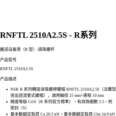
RNFTL 2510A2.5S - R系列
搬送设备用（R 型）
/
滚珠螺杆
产品型号
RNFTL 2510A2.5S
产品描述
NSK R 系列轉造滾珠螺桿螺帽 RNFTL 2510A2.5S（法蘭型
突出迴流管式螺帽），適用軸徑 25 mm×導程 10 mm
精度等級 Ct10（R 系列官方標準）・有效珠圈數 2.5・附
密封（S）
基本動額定負荷 Ca 20.5 kN・基本靜額定負荷 C0a 34.9 kN