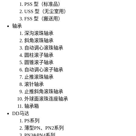
PSS 型（标准品）
USS 型（无尘室用）
FSS 型（搬送用）
轴承
深沟滚珠轴承
斜角滚珠轴承
自动调心滚珠轴承
圆柱滚子轴承
圆锥滚子轴承
自动调心滚子轴承
止推滚珠轴承
滚针轴承
止推斜角滚珠轴承
外球面滚珠连座轴承
轴承箱
DD马达
PS系列
薄型PN、PN2系列
PN3&PN4系列