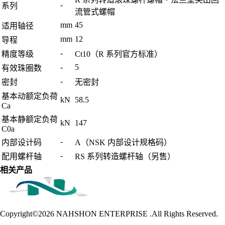
-
系列
流管式螺帽
mm
45
适用轴径
mm
12
导程
-
精度等级
Ct10（R 系列官方标准）
-
5
有效珠圈数
-
密封
无密封
基本动额定负荷
kN
58.5
Ca
基本静额定负荷
kN
147
C0a
-
内部设计码
A（NSK 内部设计规格码）
-
配用螺杆轴
RS 系列转造螺杆轴（另售）
相关产品
Copyright©2026
NAHSHON ENTERPRISE .All Rights Reserved.