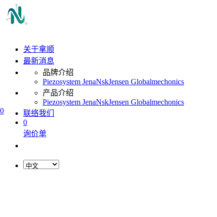
关于拿顺
最新消息
品牌介绍
Piezosystem Jena
Nsk
Jensen Global
mechonics
产品介绍
Piezosystem Jena
Nsk
Jensen Global
mechonics
0
联络我们
0
询价单
L
o
a