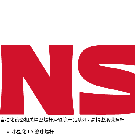
d
i
n
g
.
.
.
自动化设备相关精密螺杆滑轨等产品系列 - 高精密滚珠螺杆
小型化 FA 滚珠螺杆