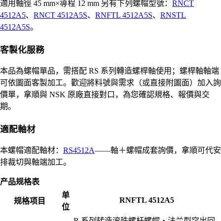
適用軸徑 45 mm×導程 12 mm 另有下列螺帽型號：
RNCT
4512A5
、
RNCT 4512A5S
、
RNFTL 4512A5S
、
RNSTL
4512A5S
。
客製化服務
本品為螺帽單品，需搭配 RS 系列轉造螺桿軸使用；螺桿軸軸端
可依圖面客製加工。歡迎將料號與需求（或直接附圖面）加入詢
價單，拿順與 NSK 原廠直接對口，為您確認規格、報價與交
期。
適配軸材
本螺帽適配軸材：
RS4512A
——軸＋螺帽成套詢價，拿順可代安
排裁切與軸端加工。
产品规格表
单
RNFTL 4512A5
规格项目
位
R 系列转造滚珠螺杆螺帽・法兰型突出回