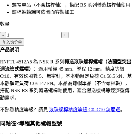
螺帽單品（不含螺桿軸），搭配 RS 系列轉造螺桿軸使用
螺桿軸軸端可依圖面客製加工
数量
-
+
加入询价单
产品说明
RNFTL 4512A5 為 NSK R 系列
轉造滾珠螺桿螺帽（法蘭型突出
迴流管式螺帽）
：適用軸徑 45 mm、導程 12 mm，精度等級
Ct10、有效珠圈數 5、無密封，基本動額定負荷 Ca 58.5 kN、基
本靜額定負荷 C0a 147 kN。本品為螺帽單品（不含螺桿軸），
搭配 NSK RS 系列轉造螺桿軸使用，適合搬送機構等經濟型傳
動需求。
不熟悉精度等級？請見
滾珠螺桿精度等級 C0–C10 怎麼選
。
同軸徑×導程其他螺帽型號