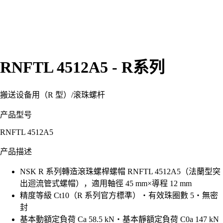
RNFTL 4512A5 - R系列
搬送设备用（R 型）
/
滚珠螺杆
产品型号
RNFTL 4512A5
产品描述
NSK R 系列轉造滾珠螺桿螺帽 RNFTL 4512A5（法蘭型突
出迴流管式螺帽），適用軸徑 45 mm×導程 12 mm
精度等級 Ct10（R 系列官方標準）・有效珠圈數 5・無密
封
基本動額定負荷 Ca 58.5 kN・基本靜額定負荷 C0a 147 kN