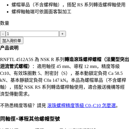
螺帽單品（不含螺桿軸），搭配 RS 系列轉造螺桿軸使用
螺桿軸軸端可依圖面客製加工
数量
-
+
加入询价单
产品说明
RNFTL 4512A5S 為 NSK R 系列
轉造滾珠螺桿螺帽（法蘭型突出
迴流管式螺帽）
：適用軸徑 45 mm、導程 12 mm，精度等級
Ct10、有效珠圈數 5、附密封（S），基本動額定負荷 Ca 58.5
kN、基本靜額定負荷 C0a 147 kN。本品為螺帽單品（不含螺桿
軸），搭配 NSK RS 系列轉造螺桿軸使用，適合搬送機構等經
濟型傳動需求。
不熟悉精度等級？請見
滾珠螺桿精度等級 C0–C10 怎麼選
。
同軸徑×導程其他螺帽型號