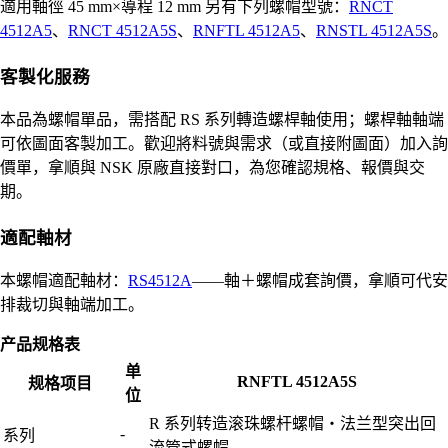
適用軸徑 45 mm×導程 12 mm 另有下列螺帽型號：
RNCT
4512A5
、
RNCT 4512A5S
、
RNFTL 4512A5
、
RNSTL 4512A5S
。
客製化服務
本品為螺帽單品，需搭配 RS 系列轉造螺桿軸使用；螺桿軸軸端
可依圖面客製加工。歡迎將料號與需求（或直接附圖面）加入詢
價單，拿順與 NSK 原廠直接對口，為您確認規格、報價與交
期。
適配軸材
本螺帽適配軸材：
RS4512A
——軸＋螺帽成套詢價，拿順可代安
排裁切與軸端加工。
产品规格表
单
RNFTL 4512A5S
规格项目
位
R 系列转造滚珠螺杆螺帽・法兰型突出回
-
系列
流管式螺帽