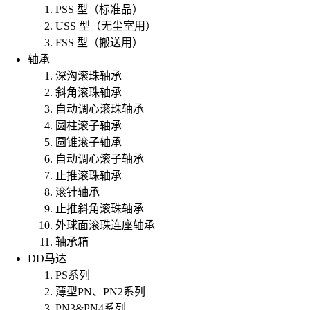
PSS 型（标准品）
USS 型（无尘室用）
FSS 型（搬送用）
轴承
深沟滚珠轴承
斜角滚珠轴承
自动调心滚珠轴承
圆柱滚子轴承
圆锥滚子轴承
自动调心滚子轴承
止推滚珠轴承
滚针轴承
止推斜角滚珠轴承
外球面滚珠连座轴承
轴承箱
DD马达
PS系列
薄型PN、PN2系列
PN3&PN4系列