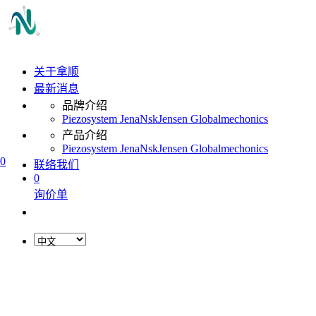
关于拿顺
最新消息
品牌介绍
Piezosystem Jena
Nsk
Jensen Global
mechonics
产品介绍
Piezosystem Jena
Nsk
Jensen Global
mechonics
0
联络我们
0
询价单
L
o
a