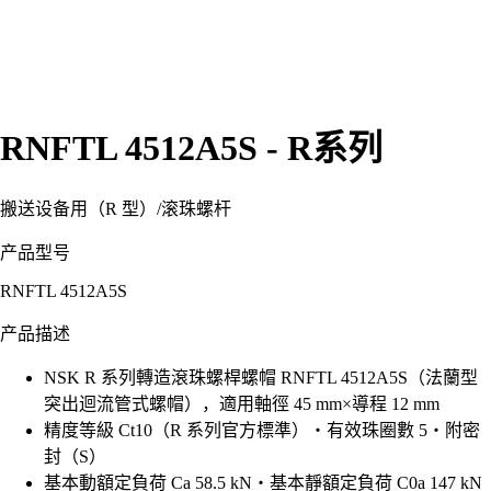
RNFTL 4512A5S - R系列
搬送设备用（R 型）
/
滚珠螺杆
产品型号
RNFTL 4512A5S
产品描述
NSK R 系列轉造滾珠螺桿螺帽 RNFTL 4512A5S（法蘭型
突出迴流管式螺帽），適用軸徑 45 mm×導程 12 mm
精度等級 Ct10（R 系列官方標準）・有效珠圈數 5・附密
封（S）
基本動額定負荷 Ca 58.5 kN・基本靜額定負荷 C0a 147 kN