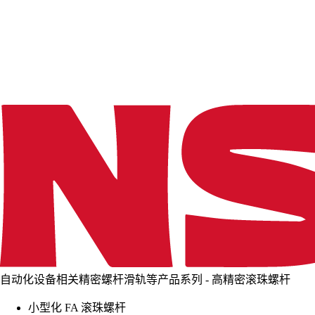
d
i
n
g
.
.
.
自动化设备相关精密螺杆滑轨等产品系列 - 高精密滚珠螺杆
小型化 FA 滚珠螺杆