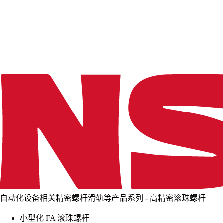
d
i
n
g
.
.
.
自动化设备相关精密螺杆滑轨等产品系列 - 高精密滚珠螺杆
小型化 FA 滚珠螺杆