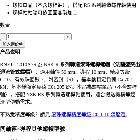
螺帽單品（不含螺桿軸），搭配 RS 系列轉造螺桿軸使用
螺桿軸軸端可依圖面客製加工
数量
-
+
加入询价单
产品说明
RNFTL 5010A7S 為 NSK R 系列
轉造滾珠螺桿螺帽（法蘭型突出
迴流管式螺帽）
：適用軸徑 50 mm、導程 10 mm，精度等級
Ct10、有效珠圈數 7、附密封（S），基本動額定負荷 Ca 70.1
kN、基本靜額定負荷 C0a 205 kN。本品為螺帽單品（不含螺桿
軸），搭配 NSK RS 系列轉造螺桿軸使用，適合搬送機構等經
濟型傳動需求。
不熟悉精度等級？請見
滾珠螺桿精度等級 C0–C10 怎麼選
。
同軸徑×導程其他螺帽型號