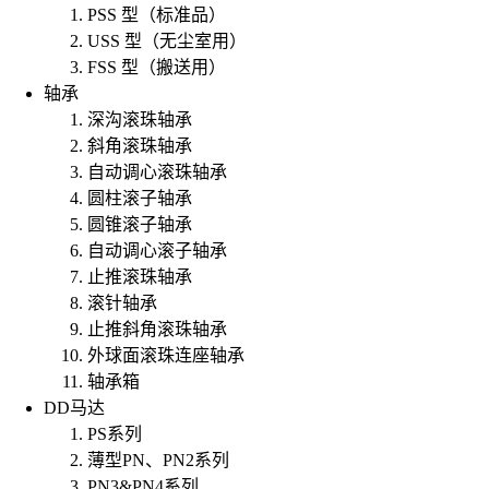
PSS 型（标准品）
USS 型（无尘室用）
FSS 型（搬送用）
轴承
深沟滚珠轴承
斜角滚珠轴承
自动调心滚珠轴承
圆柱滚子轴承
圆锥滚子轴承
自动调心滚子轴承
止推滚珠轴承
滚针轴承
止推斜角滚珠轴承
外球面滚珠连座轴承
轴承箱
DD马达
PS系列
薄型PN、PN2系列
PN3&PN4系列