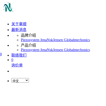
关于拿顺
最新消息
品牌介绍
Piezosystem Jena
Nsk
Jensen Global
mechonics
产品介绍
Piezosystem Jena
Nsk
Jensen Global
mechonics
0
联络我们
0
询价单
L
o
a