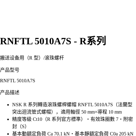
RNFTL 5010A7S - R系列
搬送设备用（R 型）
/
滚珠螺杆
产品型号
RNFTL 5010A7S
产品描述
NSK R 系列轉造滾珠螺桿螺帽 RNFTL 5010A7S（法蘭型
突出迴流管式螺帽），適用軸徑 50 mm×導程 10 mm
精度等級 Ct10（R 系列官方標準）・有效珠圈數 7・附密
封（S）
基本動額定負荷 Ca 70.1 kN・基本靜額定負荷 C0a 205 kN