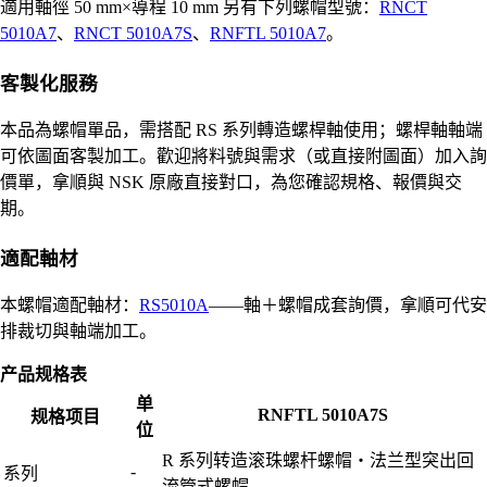
適用軸徑 50 mm×導程 10 mm 另有下列螺帽型號：
RNCT
5010A7
、
RNCT 5010A7S
、
RNFTL 5010A7
。
客製化服務
本品為螺帽單品，需搭配 RS 系列轉造螺桿軸使用；螺桿軸軸端
可依圖面客製加工。歡迎將料號與需求（或直接附圖面）加入詢
價單，拿順與 NSK 原廠直接對口，為您確認規格、報價與交
期。
適配軸材
本螺帽適配軸材：
RS5010A
——軸＋螺帽成套詢價，拿順可代安
排裁切與軸端加工。
产品规格表
单
RNFTL 5010A7S
规格项目
位
R 系列转造滚珠螺杆螺帽・法兰型突出回
-
系列
流管式螺帽