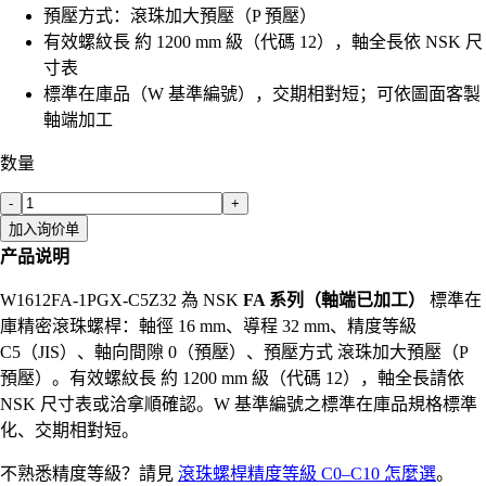
預壓方式：滾珠加大預壓（P 預壓）
有效螺紋長 約 1200 mm 級（代碼 12），軸全長依 NSK 尺
寸表
標準在庫品（W 基準編號），交期相對短；可依圖面客製
軸端加工
数量
-
+
加入询价单
产品说明
W1612FA-1PGX-C5Z32 為 NSK
FA 系列（軸端已加工）
標準在
庫精密滾珠螺桿：軸徑 16 mm、導程 32 mm、精度等級
C5（JIS）、軸向間隙 0（預壓）、預壓方式 滾珠加大預壓（P
預壓）。有效螺紋長 約 1200 mm 級（代碼 12），軸全長請依
NSK 尺寸表或洽拿順確認。W 基準編號之標準在庫品規格標準
化、交期相對短。
不熟悉精度等級？請見
滾珠螺桿精度等級 C0–C10 怎麼選
。