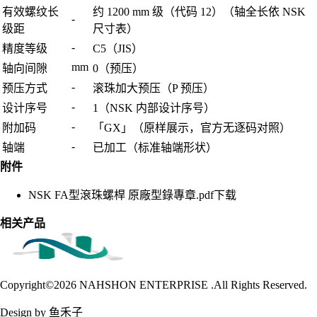
有效螺纹长
约 1200 mm 级（代码 12）（轴全长依 NSK
-
级距
尺寸表）
-
精度等级
C5（JIS）
mm
轴向间隙
0（预压）
-
预压方式
滚珠加大预压（P 预压）
-
设计序号
1（NSK 内部设计序号）
-
附加码
「GX」（原样展示，官方无逐码对照）
-
轴端
已加工（标准轴端形状）
附件
NSK FA型滾珠螺桿 原廠型錄專章.pdf
下载
相关产品
Copyright©2026
NAHSHON ENTERPRISE .All Rights Reserved.
Design by 鱼禾子