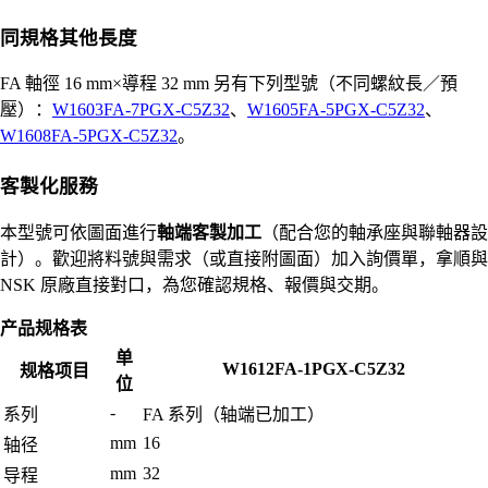
同規格其他長度
FA 軸徑 16 mm×導程 32 mm 另有下列型號（不同螺紋長／預
壓）：
W1603FA-7PGX-C5Z32
、
W1605FA-5PGX-C5Z32
、
W1608FA-5PGX-C5Z32
。
客製化服務
本型號可依圖面進行
軸端客製加工
（配合您的軸承座與聯軸器設
計）。歡迎將料號與需求（或直接附圖面）加入詢價單，拿順與
NSK 原廠直接對口，為您確認規格、報價與交期。
产品规格表
单
W1612FA-1PGX-C5Z32
规格项目
位
-
系列
FA 系列（轴端已加工）
mm
16
轴径
mm
32
导程