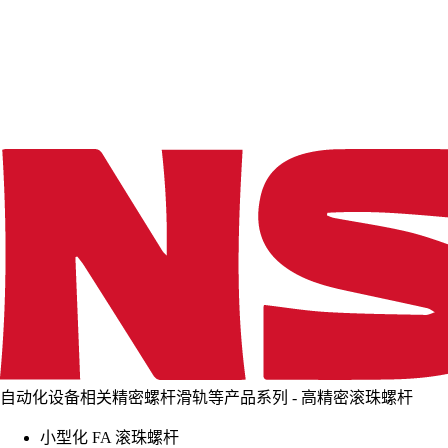
d
i
n
g
.
.
.
自动化设备相关精密螺杆滑轨等产品系列 - 高精密滚珠螺杆
小型化 FA 滚珠螺杆