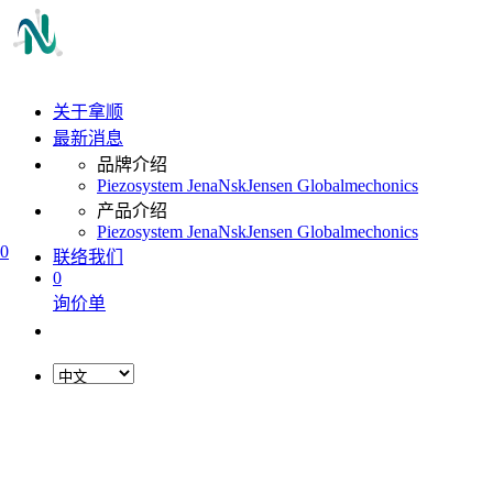
关于拿顺
最新消息
品牌介绍
Piezosystem Jena
Nsk
Jensen Global
mechonics
产品介绍
Piezosystem Jena
Nsk
Jensen Global
mechonics
0
联络我们
0
询价单
L
o
a