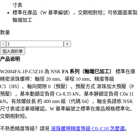
寸表
標準在庫品（W 基準編號），交期相對短；可依圖面客製
軸端加工
数量
-
+
加入询价单
产品说明
W2004FA-1P-C5Z10 為 NSK
FA 系列（軸端已加工）
標準在庫
精密滾珠螺桿：軸徑 20 mm、導程 10 mm、精度等級
C5（JIS）、軸向間隙 0（預壓）、預壓方式 滾珠加大預壓（P
預壓），基本動額定負荷 Ca 8.35 kN、基本靜額定負荷 C0a 11
kN。有效螺紋長 約 400 mm 級（代碼 04），軸全長請依 NSK
尺寸表或洽拿順確認。W 基準編號之標準在庫品規格標準化、
交期相對短。
不熟悉精度等級？請見
滾珠螺桿精度等級 C0–C10 怎麼選
。