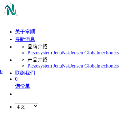
关于拿顺
最新消息
品牌介绍
Piezosystem Jena
Nsk
Jensen Global
mechonics
产品介绍
Piezosystem Jena
Nsk
Jensen Global
mechonics
0
联络我们
0
询价单
L
o
a