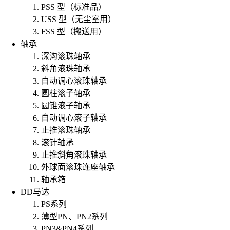
PSS 型（标准品）
USS 型（无尘室用）
FSS 型（搬送用）
轴承
深沟滚珠轴承
斜角滚珠轴承
自动调心滚珠轴承
圆柱滚子轴承
圆锥滚子轴承
自动调心滚子轴承
止推滚珠轴承
滚针轴承
止推斜角滚珠轴承
外球面滚珠连座轴承
轴承箱
DD马达
PS系列
薄型PN、PN2系列
PN3&PN4系列