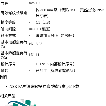
mm
10
导程
约 400 mm 级（代码 04）（轴全长依 NSK
-
有效螺纹长级距
尺寸表）
-
精度等级
C5（JIS）
mm
轴向间隙
0（预压）
-
预压方式
滚珠加大预压（P 预压）
基本动额定负荷
kN
8.35
Ca
基本静额定负荷
kN
11
C0a
-
设计序号
1（NSK 内部设计序号）
-
轴端
已加工（标准轴端形状）
附件
NSK FA型滾珠螺桿 原廠型錄專章.pdf
下载
相关产品