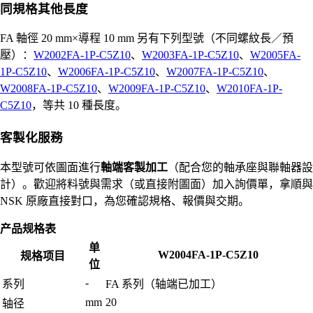
同規格其他長度
FA 軸徑 20 mm×導程 10 mm 另有下列型號（不同螺紋長／預
壓）：
W2002FA-1P-C5Z10
、
W2003FA-1P-C5Z10
、
W2005FA-
1P-C5Z10
、
W2006FA-1P-C5Z10
、
W2007FA-1P-C5Z10
、
W2008FA-1P-C5Z10
、
W2009FA-1P-C5Z10
、
W2010FA-1P-
C5Z10
，等共 10 種長度。
客製化服務
本型號可依圖面進行
軸端客製加工
（配合您的軸承座與聯軸器設
計）。歡迎將料號與需求（或直接附圖面）加入詢價單，拿順與
NSK 原廠直接對口，為您確認規格、報價與交期。
产品规格表
单
W2004FA-1P-C5Z10
规格项目
位
-
系列
FA 系列（轴端已加工）
mm
20
轴径