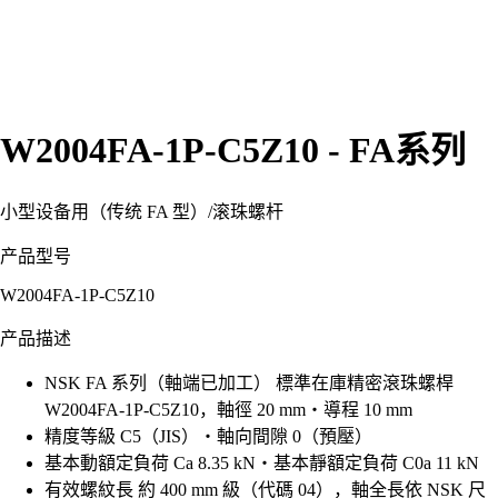
W2004FA-1P-C5Z10 - FA系列
小型设备用（传统 FA 型）
/
滚珠螺杆
产品型号
W2004FA-1P-C5Z10
产品描述
NSK FA 系列（軸端已加工） 標準在庫精密滾珠螺桿
W2004FA-1P-C5Z10，軸徑 20 mm・導程 10 mm
精度等級 C5（JIS）・軸向間隙 0（預壓）
基本動額定負荷 Ca 8.35 kN・基本靜額定負荷 C0a 11 kN
有效螺紋長 約 400 mm 級（代碼 04），軸全長依 NSK 尺