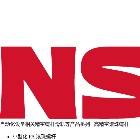
d
i
n
g
.
.
.
自动化设备相关精密螺杆滑轨等产品系列 - 高精密滚珠螺杆
小型化 FA 滚珠螺杆