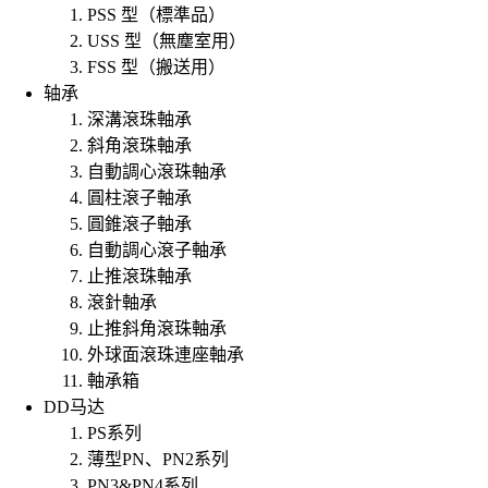
PSS 型（標準品）
USS 型（無塵室用）
FSS 型（搬送用）
轴承
深溝滾珠軸承
斜角滾珠軸承
自動調心滾珠軸承
圓柱滾子軸承
圓錐滾子軸承
自動調心滾子軸承
止推滾珠軸承
滾針軸承
止推斜角滾珠軸承
外球面滾珠連座軸承
軸承箱
DD马达
PS系列
薄型PN、PN2系列
PN3&PN4系列