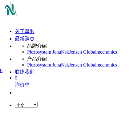
关于拿顺
最新消息
品牌介绍
Piezosystem Jena
Nsk
Jensen Global
mechonics
产品介绍
Piezosystem Jena
Nsk
Jensen Global
mechonics
0
联络我们
0
询价单
L
o
a