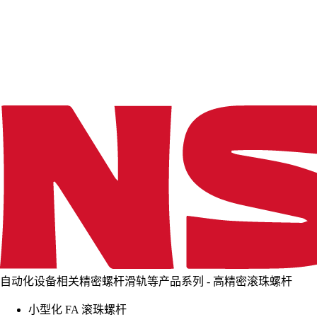
d
i
n
g
.
.
.
自动化设备相关精密螺杆滑轨等产品系列 - 高精密滚珠螺杆
小型化 FA 滚珠螺杆