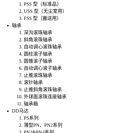
PSS 型（标准品）
USS 型（无尘室用）
FSS 型（搬送用）
轴承
深沟滚珠轴承
斜角滚珠轴承
自动调心滚珠轴承
圆柱滚子轴承
圆锥滚子轴承
自动调心滚子轴承
止推滚珠轴承
滚针轴承
止推斜角滚珠轴承
外球面滚珠连座轴承
轴承箱
DD马达
PS系列
薄型PN、PN2系列
PN3&PN4系列