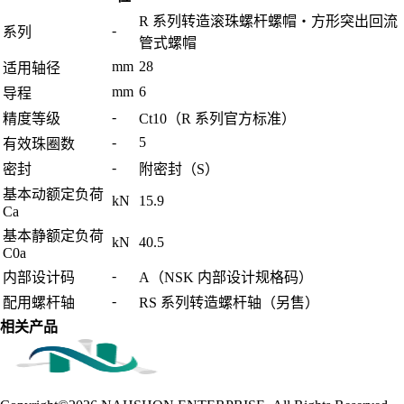
R 系列转造滚珠螺杆螺帽・方形突出回流
-
系列
管式螺帽
mm
28
适用轴径
mm
6
导程
-
精度等级
Ct10（R 系列官方标准）
-
5
有效珠圈数
-
密封
附密封（S）
基本动额定负荷
kN
15.9
Ca
基本静额定负荷
kN
40.5
C0a
-
内部设计码
A（NSK 内部设计规格码）
-
配用螺杆轴
RS 系列转造螺杆轴（另售）
相关产品