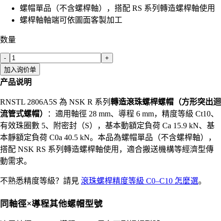
螺帽單品（不含螺桿軸），搭配 RS 系列轉造螺桿軸使用
螺桿軸軸端可依圖面客製加工
数量
-
+
加入询价单
产品说明
RNSTL 2806A5S 為 NSK R 系列
轉造滾珠螺桿螺帽（方形突出迴
流管式螺帽）
：適用軸徑 28 mm、導程 6 mm，精度等級 Ct10、
有效珠圈數 5、附密封（S），基本動額定負荷 Ca 15.9 kN、基
本靜額定負荷 C0a 40.5 kN。本品為螺帽單品（不含螺桿軸），
搭配 NSK RS 系列轉造螺桿軸使用，適合搬送機構等經濟型傳
動需求。
不熟悉精度等級？請見
滾珠螺桿精度等級 C0–C10 怎麼選
。
同軸徑×導程其他螺帽型號