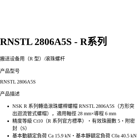
RNSTL 2806A5S - R系列
搬送设备用（R 型）
/
滚珠螺杆
产品型号
RNSTL 2806A5S
产品描述
NSK R 系列轉造滾珠螺桿螺帽 RNSTL 2806A5S（方形突
出迴流管式螺帽），適用軸徑 28 mm×導程 6 mm
精度等級 Ct10（R 系列官方標準）・有效珠圈數 5・附密
封（S）
基本動額定負荷 Ca 15.9 kN・基本靜額定負荷 C0a 40.5 kN