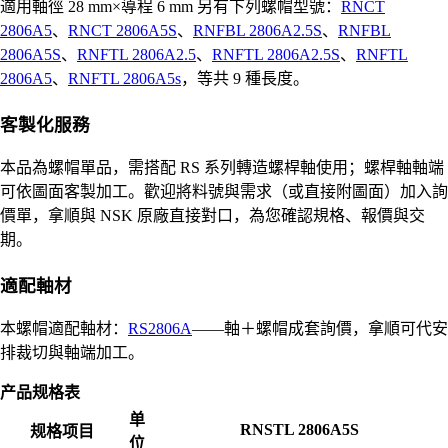
適用軸徑 28 mm×導程 6 mm 另有下列螺帽型號：
RNCT
2806A5
、
RNCT 2806A5S
、
RNFBL 2806A2.5S
、
RNFBL
2806A5S
、
RNFTL 2806A2.5
、
RNFTL 2806A2.5S
、
RNFTL
2806A5
、
RNFTL 2806A5s
，等共 9 種長度。
客製化服務
本品為螺帽單品，需搭配 RS 系列轉造螺桿軸使用；螺桿軸軸端
可依圖面客製加工。歡迎將料號與需求（或直接附圖面）加入詢
價單，拿順與 NSK 原廠直接對口，為您確認規格、報價與交
期。
適配軸材
本螺帽適配軸材：
RS2806A
——軸＋螺帽成套詢價，拿順可代安
排裁切與軸端加工。
产品规格表
单
RNSTL 2806A5S
规格项目
位