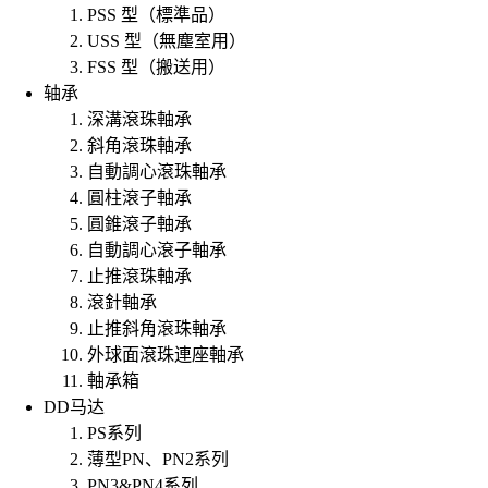
PSS 型（標準品）
USS 型（無塵室用）
FSS 型（搬送用）
轴承
深溝滾珠軸承
斜角滾珠軸承
自動調心滾珠軸承
圓柱滾子軸承
圓錐滾子軸承
自動調心滾子軸承
止推滾珠軸承
滾針軸承
止推斜角滾珠軸承
外球面滾珠連座軸承
軸承箱
DD马达
PS系列
薄型PN、PN2系列
PN3&PN4系列