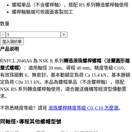
螺帽單品（不含螺桿軸），搭配 RS 系列轉造螺桿軸使用
螺桿軸軸端可依圖面客製加工
数量
-
+
加入询价单
产品说明
RNFCL 2040A6 為 NSK R 系列
轉造滾珠螺桿螺帽（法蘭圓形端
蓋式螺帽）
：適用軸徑 20 mm、導程 40 mm，精度等級 Ct10、
有效珠圈數 6、無密封，基本動額定負荷 Ca 15.4 kN、基本靜額
定負荷 C0a 33.1 kN。本品為螺帽單品（不含螺桿軸），搭配
NSK RS 系列轉造螺桿軸使用，適合搬送機構等經濟型傳動需
求。
不熟悉精度等級？請見
滾珠螺桿精度等級 C0–C10 怎麼選
。
同軸徑×導程其他螺帽型號