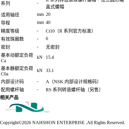
-
系列
盖式螺帽
mm
20
适用轴径
mm
40
导程
-
精度等级
Ct10（R 系列官方标准）
-
6
有效珠圈数
-
密封
无密封
基本动额定负荷
kN
15.4
Ca
基本静额定负荷
kN
33.1
C0a
-
内部设计码
A（NSK 内部设计规格码）
-
配用螺杆轴
RS 系列转造螺杆轴（另售）
相关产品
Copyright©2026
NAHSHON ENTERPRISE .All Rights Reserved.