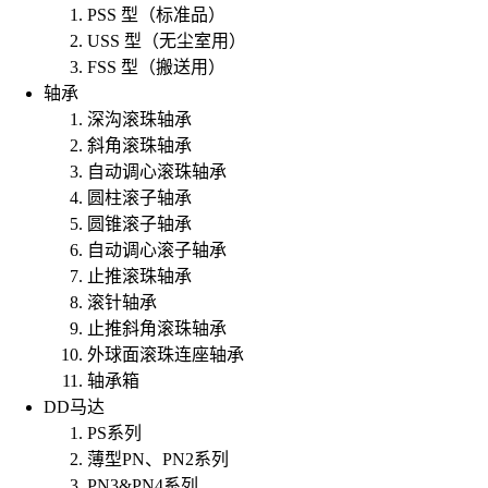
PSS 型（标准品）
USS 型（无尘室用）
FSS 型（搬送用）
轴承
深沟滚珠轴承
斜角滚珠轴承
自动调心滚珠轴承
圆柱滚子轴承
圆锥滚子轴承
自动调心滚子轴承
止推滚珠轴承
滚针轴承
止推斜角滚珠轴承
外球面滚珠连座轴承
轴承箱
DD马达
PS系列
薄型PN、PN2系列
PN3&PN4系列