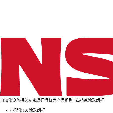
d
i
n
g
.
.
.
自动化设备相关精密螺杆滑轨等产品系列 - 高精密滚珠螺杆
小型化 FA 滚珠螺杆