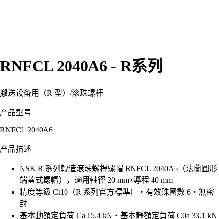
RNFCL 2040A6 - R系列
搬送设备用（R 型）
/
滚珠螺杆
产品型号
RNFCL 2040A6
产品描述
NSK R 系列轉造滾珠螺桿螺帽 RNFCL 2040A6（法蘭圓形
端蓋式螺帽），適用軸徑 20 mm×導程 40 mm
精度等級 Ct10（R 系列官方標準）・有效珠圈數 6・無密
封
基本動額定負荷 Ca 15.4 kN・基本靜額定負荷 C0a 33.1 kN