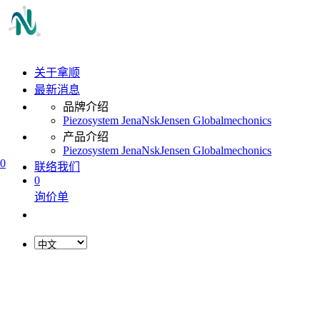
关于拿顺
最新消息
品牌介绍
Piezosystem Jena
Nsk
Jensen Global
mechonics
产品介绍
Piezosystem Jena
Nsk
Jensen Global
mechonics
0
联络我们
0
询价单
L
o
a