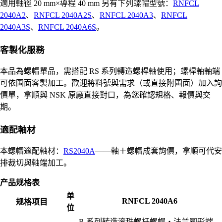
適用軸徑 20 mm×導程 40 mm 另有下列螺帽型號：
RNFCL
2040A2
、
RNFCL 2040A2S
、
RNFCL 2040A3
、
RNFCL
2040A3S
、
RNFCL 2040A6S
。
客製化服務
本品為螺帽單品，需搭配 RS 系列轉造螺桿軸使用；螺桿軸軸端
可依圖面客製加工。歡迎將料號與需求（或直接附圖面）加入詢
價單，拿順與 NSK 原廠直接對口，為您確認規格、報價與交
期。
適配軸材
本螺帽適配軸材：
RS2040A
——軸＋螺帽成套詢價，拿順可代安
排裁切與軸端加工。
产品规格表
单
RNFCL 2040A6
规格项目
位
R 系列转造滚珠螺杆螺帽・法兰圆形端