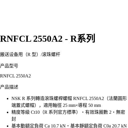
RNFCL 2550A2 - R系列
搬送设备用（R 型）
/
滚珠螺杆
产品型号
RNFCL 2550A2
产品描述
NSK R 系列轉造滾珠螺桿螺帽 RNFCL 2550A2（法蘭圓形
端蓋式螺帽），適用軸徑 25 mm×導程 50 mm
精度等級 Ct10（R 系列官方標準）・有效珠圈數 2・無密
封
基本動額定負荷 Ca 10.7 kN・基本靜額定負荷 C0a 20.7 kN