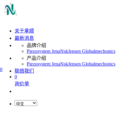
关于拿顺
最新消息
品牌介绍
Piezosystem Jena
Nsk
Jensen Global
mechonics
产品介绍
Piezosystem Jena
Nsk
Jensen Global
mechonics
0
联络我们
0
询价单
L
o
a