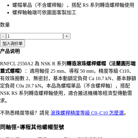
螺帽單品（不含螺桿軸），搭配 RS 系列轉造螺桿軸使用
螺桿軸軸端可依圖面客製加工
数量
-
+
加入询价单
产品说明
RNFCL 2550A2 為 NSK R 系列
轉造滾珠螺桿螺帽（法蘭圓形端
蓋式螺帽）
：適用軸徑 25 mm、導程 50 mm，精度等級 Ct10、
有效珠圈數 2、無密封，基本動額定負荷 Ca 10.7 kN、基本靜額
定負荷 C0a 20.7 kN。本品為螺帽單品（不含螺桿軸），搭配
NSK RS 系列轉造螺桿軸使用，適合搬送機構等經濟型傳動需
求。
不熟悉精度等級？請見
滾珠螺桿精度等級 C0–C10 怎麼選
。
同軸徑×導程其他螺帽型號