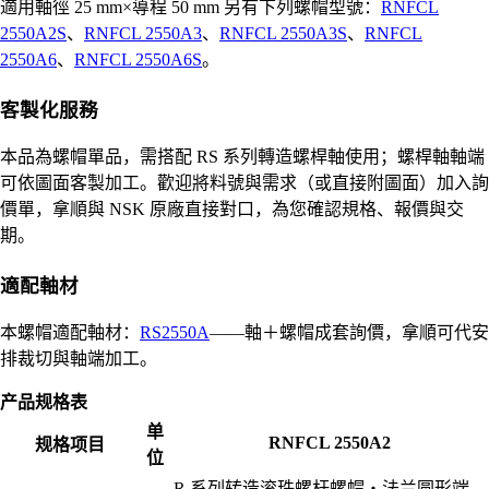
適用軸徑 25 mm×導程 50 mm 另有下列螺帽型號：
RNFCL
2550A2S
、
RNFCL 2550A3
、
RNFCL 2550A3S
、
RNFCL
2550A6
、
RNFCL 2550A6S
。
客製化服務
本品為螺帽單品，需搭配 RS 系列轉造螺桿軸使用；螺桿軸軸端
可依圖面客製加工。歡迎將料號與需求（或直接附圖面）加入詢
價單，拿順與 NSK 原廠直接對口，為您確認規格、報價與交
期。
適配軸材
本螺帽適配軸材：
RS2550A
——軸＋螺帽成套詢價，拿順可代安
排裁切與軸端加工。
产品规格表
单
RNFCL 2550A2
规格项目
位
R 系列转造滚珠螺杆螺帽・法兰圆形端