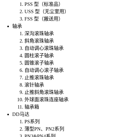
PSS 型（标准品）
USS 型（无尘室用）
FSS 型（搬送用）
轴承
深沟滚珠轴承
斜角滚珠轴承
自动调心滚珠轴承
圆柱滚子轴承
圆锥滚子轴承
自动调心滚子轴承
止推滚珠轴承
滚针轴承
止推斜角滚珠轴承
外球面滚珠连座轴承
轴承箱
DD马达
PS系列
薄型PN、PN2系列
PN3&PN4系列