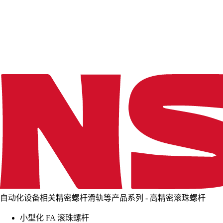
d
i
n
g
.
.
.
自动化设备相关精密螺杆滑轨等产品系列 - 高精密滚珠螺杆
小型化 FA 滚珠螺杆