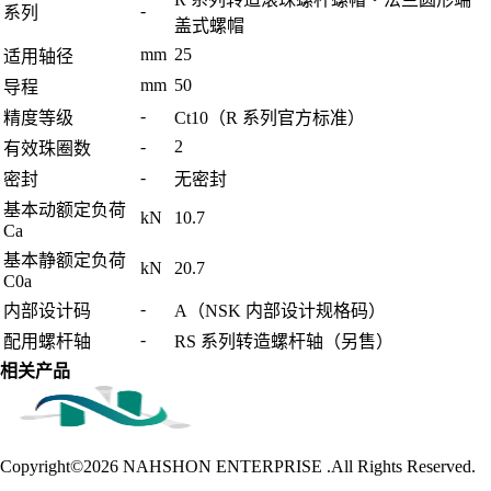
-
系列
盖式螺帽
mm
25
适用轴径
mm
50
导程
-
精度等级
Ct10（R 系列官方标准）
-
2
有效珠圈数
-
密封
无密封
基本动额定负荷
kN
10.7
Ca
基本静额定负荷
kN
20.7
C0a
-
内部设计码
A（NSK 内部设计规格码）
-
配用螺杆轴
RS 系列转造螺杆轴（另售）
相关产品
Copyright©2026
NAHSHON ENTERPRISE .All Rights Reserved.