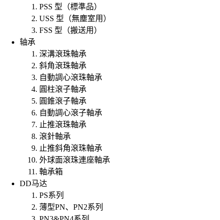
PSS 型（標準品）
USS 型（無塵室用）
FSS 型（搬送用）
轴承
深溝滾珠軸承
斜角滾珠軸承
自動調心滾珠軸承
圓柱滾子軸承
圓錐滾子軸承
自動調心滾子軸承
止推滾珠軸承
滾針軸承
止推斜角滾珠軸承
外球面滾珠連座軸承
軸承箱
DD马达
PS系列
薄型PN、PN2系列
PN3&PN4系列