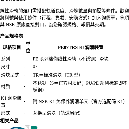
線性滑軌的選用需搭配軌道長度、滑塊數量與預壓等條件。歡迎
將料號與使用條件（行程、負載、安裝方式）加入詢價單，拿順
與 NSK 原廠直接對口，為您確認規格、報價與交期。
产品规格表
单
规格项目
PE07TRS-K1润滑装置
位
-
系列
PE 系列迷你线性滑轨（不锈钢）滑块
-
07
尺寸
-
滑块型式
TR＝标准滑块（TR 型）
不锈钢（S＝官方材质码；PU/PE 系列标准即不
-
材质
锈钢）
K1 润滑装
-
附 NSK K1 免保养润滑单元（官方选配码 K1）
置
-
形式
互换型滑块（轨道另配）
相关产品