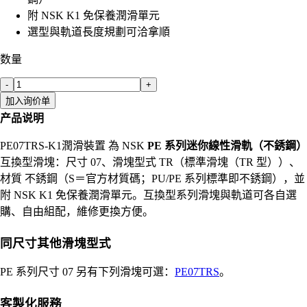
附 NSK K1 免保養潤滑單元
選型與軌道長度規劃可洽拿順
数量
-
+
加入询价单
产品说明
PE07TRS-K1潤滑裝置 為 NSK
PE 系列迷你線性滑軌（不銹鋼）
互換型滑塊：尺寸 07、滑塊型式 TR（標準滑塊（TR 型））、
材質 不銹鋼（S＝官方材質碼；PU/PE 系列標準即不銹鋼），並
附 NSK K1 免保養潤滑單元。互換型系列滑塊與軌道可各自選
購、自由組配，維修更換方便。
同尺寸其他滑塊型式
PE 系列尺寸 07 另有下列滑塊可選：
PE07TRS
。
客製化服務