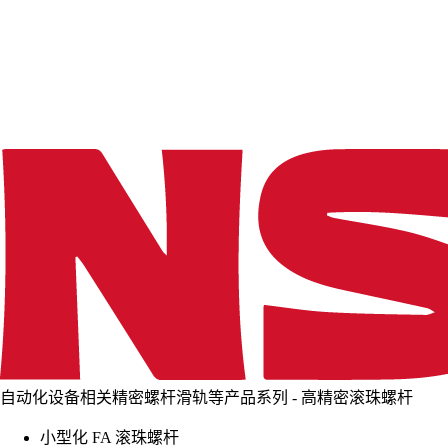
d
i
n
g
.
.
.
自动化设备相关精密螺杆滑轨等产品系列 - 高精密滚珠螺杆
小型化 FA 滚珠螺杆