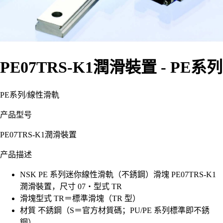
PE07TRS-K1潤滑裝置 - PE系列
PE系列
/
線性滑軌
产品型号
PE07TRS-K1潤滑裝置
产品描述
NSK PE 系列迷你線性滑軌（不銹鋼）滑塊 PE07TRS-K1
潤滑裝置，尺寸 07・型式 TR
滑塊型式 TR＝標準滑塊（TR 型）
材質 不銹鋼（S＝官方材質碼；PU/PE 系列標準即不銹
鋼）