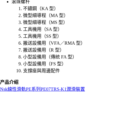
滚珠螺杆
不鏽鋼（KA 型）
微型細導程（MA 型）
微型細導程（MS 型）
工具機用（SA 型）
工具機用（SS 型）
搬送設備用（VFA／RMA 型）
搬送設備用（R 型）
小型設備用（傳統 FA 型）
小型設備用（FS 型）
支撐座與周邊配件
产品介绍
Nsk
線性滑軌
PE系列
PE07TRS-K1潤滑裝置
L
o
a
d
i
n