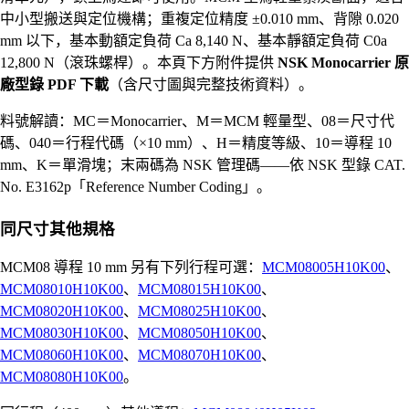
中小型搬送與定位機構；重複定位精度 ±0.010 mm、背隙 0.020
mm 以下，基本動額定負荷 Ca 8,140 N、基本靜額定負荷 C0a
12,800 N（滾珠螺桿）。本頁下方附件提供
NSK Monocarrier 原
廠型錄 PDF 下載
（含尺寸圖與完整技術資料）。
料號解讀：MC＝Monocarrier、M＝MCM 輕量型、08＝尺寸代
碼、040＝行程代碼（×10 mm）、H＝精度等級、10＝導程 10
mm、K＝單滑塊；末兩碼為 NSK 管理碼——依 NSK 型錄 CAT.
No. E3162p「Reference Number Coding」。
同尺寸其他規格
MCM08 導程 10 mm 另有下列行程可選：
MCM08005H10K00
、
MCM08010H10K00
、
MCM08015H10K00
、
MCM08020H10K00
、
MCM08025H10K00
、
MCM08030H10K00
、
MCM08050H10K00
、
MCM08060H10K00
、
MCM08070H10K00
、
MCM08080H10K00
。