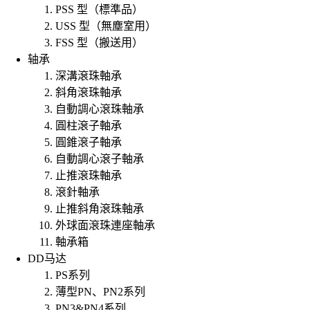
PSS 型（標準品）
USS 型（無塵室用）
FSS 型（搬送用）
轴承
深溝滾珠軸承
斜角滾珠軸承
自動調心滾珠軸承
圓柱滾子軸承
圓錐滾子軸承
自動調心滾子軸承
止推滾珠軸承
滾針軸承
止推斜角滾珠軸承
外球面滾珠連座軸承
軸承箱
DD马达
PS系列
薄型PN、PN2系列
PN3&PN4系列