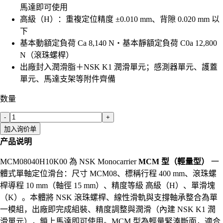
馬達即可使用
高級（H）：重複定位精度 ±0.010 mm、背隙 0.020 mm 以
下
基本動額定負荷 Ca 8,140 N・基本靜額定負荷 C0a 12,800
N（滾珠螺桿）
出廠封入潤滑脂＋NSK K1 潤滑單元；感測器單元、護蓋
單元、馬達支架等附件齊備
数量
-
+
加入询价单
产品说明
MCM08040H10K00 為 NSK Monocarrier
MCM 型（輕量型）
一
體式單軸定位滑台：尺寸 MCM08、標稱行程 400 mm、滾珠螺
桿導程 10 mm（軸徑 15 mm）、精度等級 高級（H）、單滑塊
（K）。本體將 NSK 滾珠螺桿、線性滑軌與支撐軸承整合為單
一模組，出廠即完成組裝、精度調整與潤滑（內建 NSK K1 潤
滑單元），鎖上馬達即可使用。MCM 型為輕量緊湊斷面，適合