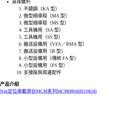
滚珠螺杆
不鏽鋼（KA 型）
微型細導程（MA 型）
微型細導程（MS 型）
工具機用（SA 型）
工具機用（SS 型）
搬送設備用（VFA／RMA 型）
搬送設備用（R 型）
小型設備用（傳統 FA 型）
小型設備用（FS 型）
支撐座與周邊配件
产品介绍
Nsk
定位承載滑台
MCM系列
MCM08040H10K00
L
o
a
d
i
n