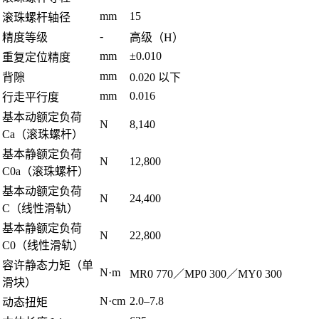
mm
15
滚珠螺杆轴径
-
精度等级
高级（H）
mm
±0.010
重复定位精度
mm
背隙
0.020 以下
mm
0.016
行走平行度
基本动额定负荷
N
8,140
Ca（滚珠螺杆）
基本静额定负荷
N
12,800
C0a（滚珠螺杆）
基本动额定负荷
N
24,400
C（线性滑轨）
基本静额定负荷
N
22,800
C0（线性滑轨）
容许静态力矩（单
N·m
MR0 770／MP0 300／MY0 300
滑块）
N·cm
2.0–7.8
动态扭矩