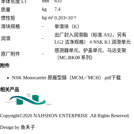
mm
635
本体长度 L1
kg
7.4
质量
kg·m²
0.203×10⁻⁴
惯性矩
-
滑块规格
单滑块（K）
出厂封入润滑脂（标准 AS2，另有
-
润滑
LG2 洁净规格）＋NSK K1 润滑单元
感测器单元、护盖单元、马达支架
-
原厂附件
（MC-BK08 系列）
附件
NSK Monocarrier 原廠型錄（MCM／MCH）.pdf
下载
相关产品
Copyright©2026
NAHSHON ENTERPRISE .All Rights Reserved.
Design by 鱼禾子