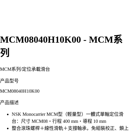
MCM08040H10K00 - MCM系
列
MCM系列
/
定位承載滑台
产品型号
MCM08040H10K00
产品描述
NSK Monocarrier MCM型（輕量型）一體式單軸定位滑
台：尺寸 MCM08・行程 400 mm・導程 10 mm
整合滾珠螺桿＋線性滑軌＋支撐軸承，免組裝校正、鎖上