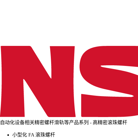
d
i
n
g
.
.
.
自动化设备相关精密螺杆滑轨等产品系列 - 高精密滚珠螺杆
小型化 FA 滚珠螺杆