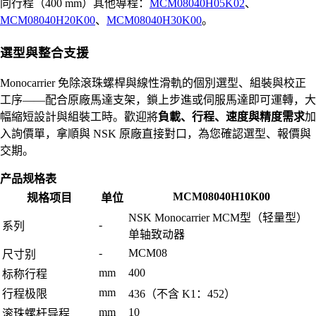
同行程（400 mm）其他導程：
MCM08040H05K02
、
MCM08040H20K00
、
MCM08040H30K00
。
選型與整合支援
Monocarrier 免除滾珠螺桿與線性滑軌的個別選型、組裝與校正
工序——配合原廠馬達支架，鎖上步進或伺服馬達即可運轉，大
幅縮短設計與組裝工時。歡迎將
負載、行程、速度與精度需求
加
入詢價單，拿順與 NSK 原廠直接對口，為您確認選型、報價與
交期。
产品规格表
MCM08040H10K00
规格项目
单位
NSK Monocarrier MCM型（轻量型）
-
系列
单轴致动器
-
MCM08
尺寸别
mm
400
标称行程
mm
行程极限
436（不含 K1：452）
mm
10
滚珠螺杆导程