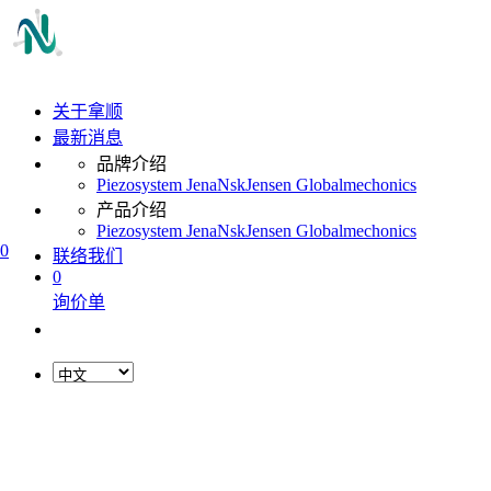
关于拿顺
最新消息
品牌介绍
Piezosystem Jena
Nsk
Jensen Global
mechonics
产品介绍
Piezosystem Jena
Nsk
Jensen Global
mechonics
0
联络我们
0
询价单
L
o
a