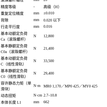
滚珠螺杆轴径
-
精度等级
高级（H）
mm
±0.010
重复定位精度
mm
背隙
0.020 以下
mm
0.016
行走平行度
基本动额定负荷
N
12,800
Ca（滚珠螺杆）
基本静额定负荷
N
21,400
C0a（滚珠螺杆）
基本动额定负荷
N
33,500
C（线性滑轨）
基本静额定负荷
N
29,400
C0（线性滑轨）
容许静态力矩（单
N·m
MR0 1,170／MP0 425／MY0 425
滑块）
N·cm
2.7–10.8
动态扭矩
mm
662
本体长度 L1