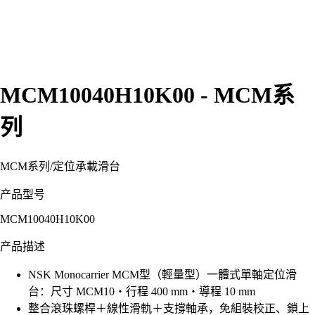
MCM10040H10K00 - MCM系
列
MCM系列
/
定位承載滑台
产品型号
MCM10040H10K00
产品描述
NSK Monocarrier MCM型（輕量型）一體式單軸定位滑
台：尺寸 MCM10・行程 400 mm・導程 10 mm
整合滾珠螺桿＋線性滑軌＋支撐軸承，免組裝校正、鎖上