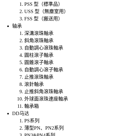
PSS 型（標準品）
USS 型（無塵室用）
FSS 型（搬送用）
轴承
深溝滾珠軸承
斜角滾珠軸承
自動調心滾珠軸承
圓柱滾子軸承
圓錐滾子軸承
自動調心滾子軸承
止推滾珠軸承
滾針軸承
止推斜角滾珠軸承
外球面滾珠連座軸承
軸承箱
DD马达
PS系列
薄型PN、PN2系列
PN3&PN4系列