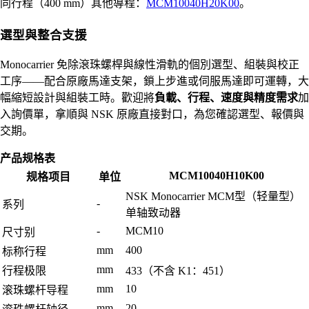
同行程（400 mm）其他導程：
MCM10040H20K00
。
選型與整合支援
Monocarrier 免除滾珠螺桿與線性滑軌的個別選型、組裝與校正
工序——配合原廠馬達支架，鎖上步進或伺服馬達即可運轉，大
幅縮短設計與組裝工時。歡迎將
負載、行程、速度與精度需求
加
入詢價單，拿順與 NSK 原廠直接對口，為您確認選型、報價與
交期。
产品规格表
MCM10040H10K00
规格项目
单位
NSK Monocarrier MCM型（轻量型）
-
系列
单轴致动器
-
MCM10
尺寸别
mm
400
标称行程
mm
行程极限
433（不含 K1：451）
mm
10
滚珠螺杆导程
mm
20