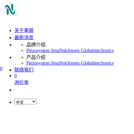
关于拿顺
最新消息
品牌介绍
Piezosystem Jena
Nsk
Jensen Global
mechonics
产品介绍
Piezosystem Jena
Nsk
Jensen Global
mechonics
0
联络我们
0
询价单
L
o
a