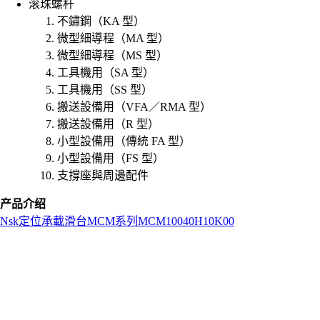
滚珠螺杆
不鏽鋼（KA 型）
微型細導程（MA 型）
微型細導程（MS 型）
工具機用（SA 型）
工具機用（SS 型）
搬送設備用（VFA／RMA 型）
搬送設備用（R 型）
小型設備用（傳統 FA 型）
小型設備用（FS 型）
支撐座與周邊配件
产品介绍
Nsk
定位承載滑台
MCM系列
MCM10040H10K00
L
o
a
d
i
n