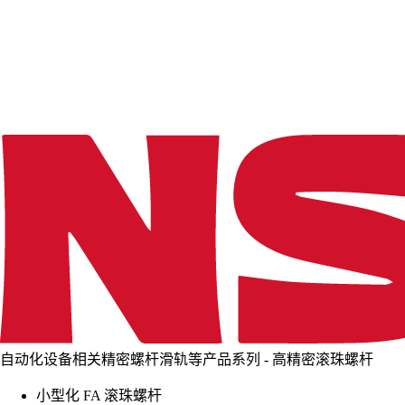
d
i
n
g
.
.
.
自动化设备相关精密螺杆滑轨等产品系列 - 高精密滚珠螺杆
小型化 FA 滚珠螺杆