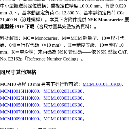
中小型搬送與定位機構；重複定位精度 ±0.010 mm、背隙 0.020
mm 以下，基本動額定負荷 Ca 12,800 N、基本靜額定負荷 C0a
21,400 N（滾珠螺桿）。本頁下方附件提供
NSK Monocarrier 原
廠型錄 PDF 下載
（含尺寸圖與完整技術資料）。
料號解讀：MC＝Monocarrier、M＝MCM 輕量型、10＝尺寸代
碼、040＝行程代碼（×10 mm）、H＝精度等級、10＝導程 10
mm、K＝單滑塊；末兩碼為 NSK 管理碼——依 NSK 型錄 CAT.
No. E3162p「Reference Number Coding」。
同尺寸其他規格
MCM10 導程 10 mm 另有下列行程可選：
MCM10010H10K00
、
MCM10015H10K00
、
MCM10020H10K00
、
MCM10025H10K00
、
MCM10030H10K00
、
MCM10050H10K00
、
MCM10060H10K00
、
MCM10070H10K00
、
MCM10080H10K00
、
MCM10090H10K00
、
MCM10100H10K00
。