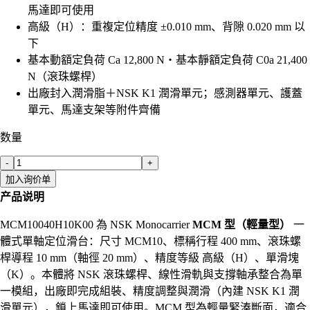
馬達即可使用
高級（H）：重複定位精度 ±0.010 mm、背隙 0.020 mm 以
下
基本動額定負荷 Ca 12,800 N・基本靜額定負荷 C0a 21,400
N（滾珠螺桿）
出廠封入潤滑脂＋NSK K1 潤滑單元；感測器單元、護蓋
單元、馬達支架等附件齊備
数量
-
+
加入询价单
产品说明
MCM10040H10K00 為 NSK Monocarrier
MCM 型（輕量型）
一
體式單軸定位滑台：尺寸 MCM10、標稱行程 400 mm、滾珠螺
桿導程 10 mm（軸徑 20 mm）、精度等級 高級（H）、單滑塊
（K）。本體將 NSK 滾珠螺桿、線性滑軌與支撐軸承整合為單
一模組，出廠即完成組裝、精度調整與潤滑（內建 NSK K1 潤
滑單元），鎖上馬達即可使用。MCM 型為輕量緊湊斷面，適合