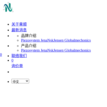
关于拿顺
最新消息
品牌介绍
Piezosystem Jena
Nsk
Jensen Global
mechonics
产品介绍
Piezosystem Jena
Nsk
Jensen Global
mechonics
0
联络我们
0
询价单
L
o
a