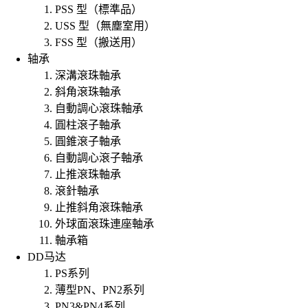
PSS 型（標準品）
USS 型（無塵室用）
FSS 型（搬送用）
轴承
深溝滾珠軸承
斜角滾珠軸承
自動調心滾珠軸承
圓柱滾子軸承
圓錐滾子軸承
自動調心滾子軸承
止推滾珠軸承
滾針軸承
止推斜角滾珠軸承
外球面滾珠連座軸承
軸承箱
DD马达
PS系列
薄型PN、PN2系列
PN3&PN4系列