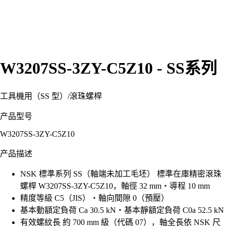
W3207SS-3ZY-C5Z10 - SS系列
工具機用（SS 型）
/
滾珠螺桿
产品型号
W3207SS-3ZY-C5Z10
产品描述
NSK 標準系列 SS（軸端未加工毛坯） 標準在庫精密滾珠
螺桿 W3207SS-3ZY-C5Z10，軸徑 32 mm・導程 10 mm
精度等級 C5（JIS）・軸向間隙 0（預壓）
基本動額定負荷 Ca 30.5 kN・基本靜額定負荷 C0a 52.5 kN
有效螺紋長 約 700 mm 級（代碼 07），軸全長依 NSK 尺