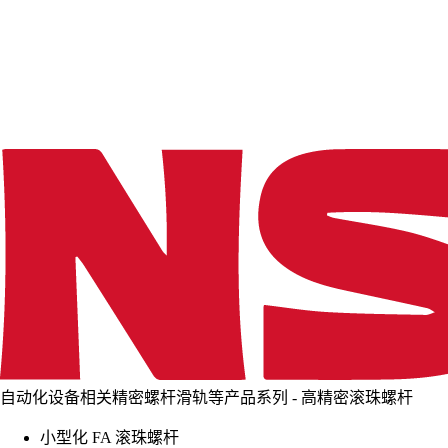
d
i
n
g
.
.
.
自动化设备相关精密螺杆滑轨等产品系列 - 高精密滚珠螺杆
小型化 FA 滚珠螺杆