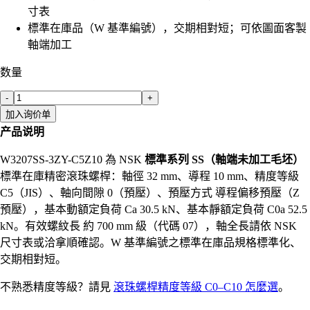
寸表
標準在庫品（W 基準編號），交期相對短；可依圖面客製
軸端加工
数量
-
+
加入询价单
产品说明
W3207SS-3ZY-C5Z10 為 NSK
標準系列 SS（軸端未加工毛坯）
標準在庫精密滾珠螺桿：軸徑 32 mm、導程 10 mm、精度等級
C5（JIS）、軸向間隙 0（預壓）、預壓方式 導程偏移預壓（Z
預壓），基本動額定負荷 Ca 30.5 kN、基本靜額定負荷 C0a 52.5
kN。有效螺紋長 約 700 mm 級（代碼 07），軸全長請依 NSK
尺寸表或洽拿順確認。W 基準編號之標準在庫品規格標準化、
交期相對短。
不熟悉精度等級？請見
滾珠螺桿精度等級 C0–C10 怎麼選
。