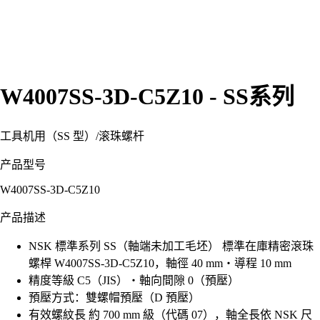
W4007SS-3D-C5Z10 - SS系列
工具机用（SS 型）
/
滚珠螺杆
产品型号
W4007SS-3D-C5Z10
产品描述
NSK 標準系列 SS（軸端未加工毛坯） 標準在庫精密滾珠
螺桿 W4007SS-3D-C5Z10，軸徑 40 mm・導程 10 mm
精度等級 C5（JIS）・軸向間隙 0（預壓）
預壓方式：雙螺帽預壓（D 預壓）
有效螺紋長 約 700 mm 級（代碼 07），軸全長依 NSK 尺