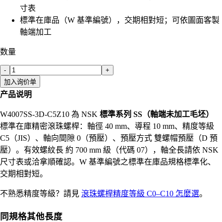
寸表
標準在庫品（W 基準編號），交期相對短；可依圖面客製
軸端加工
数量
-
+
加入询价单
产品说明
W4007SS-3D-C5Z10 為 NSK
標準系列 SS（軸端未加工毛坯）
標準在庫精密滾珠螺桿：軸徑 40 mm、導程 10 mm、精度等級
C5（JIS）、軸向間隙 0（預壓）、預壓方式 雙螺帽預壓（D 預
壓）。有效螺紋長 約 700 mm 級（代碼 07），軸全長請依 NSK
尺寸表或洽拿順確認。W 基準編號之標準在庫品規格標準化、
交期相對短。
不熟悉精度等級？請見
滾珠螺桿精度等級 C0–C10 怎麼選
。
同規格其他長度