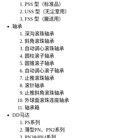
PSS 型（标准品）
USS 型（无尘室用）
FSS 型（搬送用）
轴承
深沟滚珠轴承
斜角滚珠轴承
自动调心滚珠轴承
圆柱滚子轴承
圆锥滚子轴承
自动调心滚子轴承
止推滚珠轴承
滚针轴承
止推斜角滚珠轴承
外球面滚珠连座轴承
轴承箱
DD马达
PS系列
薄型PN、PN2系列
PN3&PN4系列