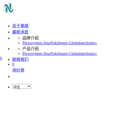
关于拿顺
最新消息
品牌介绍
Piezosystem Jena
Nsk
Jensen Global
mechonics
产品介绍
Piezosystem Jena
Nsk
Jensen Global
mechonics
0
联络我们
0
询价单
L
o
a