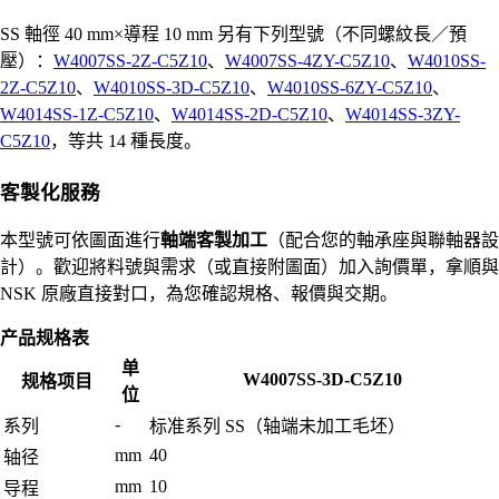
SS 軸徑 40 mm×導程 10 mm 另有下列型號（不同螺紋長／預
壓）：
W4007SS-2Z-C5Z10
、
W4007SS-4ZY-C5Z10
、
W4010SS-
2Z-C5Z10
、
W4010SS-3D-C5Z10
、
W4010SS-6ZY-C5Z10
、
W4014SS-1Z-C5Z10
、
W4014SS-2D-C5Z10
、
W4014SS-3ZY-
C5Z10
，等共 14 種長度。
客製化服務
本型號可依圖面進行
軸端客製加工
（配合您的軸承座與聯軸器設
計）。歡迎將料號與需求（或直接附圖面）加入詢價單，拿順與
NSK 原廠直接對口，為您確認規格、報價與交期。
产品规格表
单
W4007SS-3D-C5Z10
规格项目
位
-
系列
标准系列 SS（轴端未加工毛坯）
mm
40
轴径
mm
10
导程