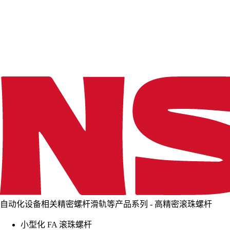
d
i
n
g
.
.
.
自动化设备相关精密螺杆滑轨等产品系列 - 高精密滚珠螺杆
小型化 FA 滚珠螺杆