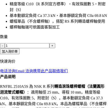
精度等級 Ct10（R 系列官方標準）・有效珠圈數 5・附密
封（S）
基本動額定負荷 Ca 37.3 kN・基本靜額定負荷 C0a 69.8 kN
螺帽單品（不含螺桿軸），搭配 RS 系列轉造螺桿軸使用
螺桿軸軸端可依圖面客製加工
数量
-
+
加入询价单
快速询价
电话洽询
Email 洽询
携带此产品联络我们
产品说明
RNFBL 2510A5S 為 NSK R 系列
轉造滾珠螺桿螺帽（法蘭圓形
迴流管式螺帽）
：適用軸徑 25 mm、導程 10 mm，精度等級
Ct10、有效珠圈數 5、附密封（S），基本動額定負荷 Ca 37.3
kN、基本靜額定負荷 C0a 69.8 kN。本品為螺帽單品（不含螺桿