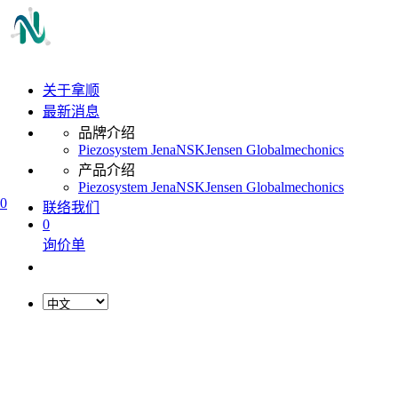
关于拿顺
最新消息
品牌介绍
Piezosystem Jena
NSK
Jensen Global
mechonics
产品介绍
Piezosystem Jena
NSK
Jensen Global
mechonics
0
联络我们
0
询价单
L
o
a