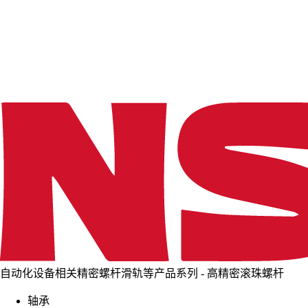
d
i
n
g
.
.
.
自动化设备相关精密螺杆滑轨等产品系列 - 高精密滚珠螺杆
轴承