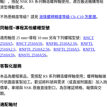
軸），搭配 NSK RS 系列轉造螺桿軸使用，適合搬送機構等經
濟型傳動需求。
不熟悉精度等級？請見
滾珠螺桿精度等級 C0–C10 怎麼選
。
同軸徑×導程其他螺帽型號
適用軸徑 25 mm×導程 10 mm 另有下列螺帽型號：
RNCT
2510A5
、
RNCT 2510A5S
、
RNFBL 2510A2.5S
、
RNFTL
2510A2.5
、
RNFTL 2510A2.5S
、
RNFTL 2510A5
、
RNFTL
2510A5S
、
RNSTL 2510A5S
。
客製化服務
本品為螺帽單品，需搭配 RS 系列轉造螺桿軸使用；螺桿軸軸端
可依圖面客製加工。歡迎將料號與需求（或直接附圖面）加入詢
價單，拿順與 NSK 原廠直接對口，為您確認規格、報價與交
期。
適配軸材