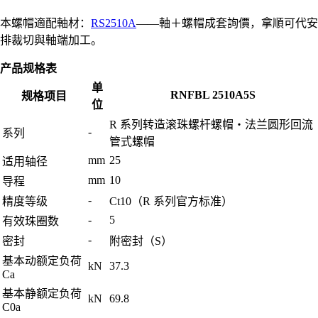
本螺帽適配軸材：
RS2510A
——軸＋螺帽成套詢價，拿順可代安
排裁切與軸端加工。
产品规格表
单
RNFBL 2510A5S
规格项目
位
R 系列转造滚珠螺杆螺帽・法兰圆形回流
-
系列
管式螺帽
mm
25
适用轴径
mm
10
导程
-
精度等级
Ct10（R 系列官方标准）
-
5
有效珠圈数
-
密封
附密封（S）
基本动额定负荷
kN
37.3
Ca
基本静额定负荷
kN
69.8
C0a