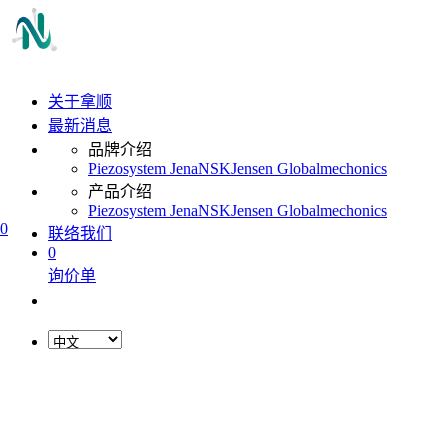
关于拿顺
最新消息
品牌介绍
Piezosystem Jena
NSK
Jensen Global
mechonics
产品介绍
Piezosystem Jena
NSK
Jensen Global
mechonics
0
联络我们
0
询价单
L
o
a