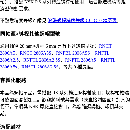
軸），搭配 NSK RS 系列轉造螺桿軸使用，適合搬送機構等經
濟型傳動需求。
不熟悉精度等級？請見
滾珠螺桿精度等級 C0–C10 怎麼選
。
同軸徑×導程其他螺帽型號
適用軸徑 28 mm×導程 6 mm 另有下列螺帽型號：
RNCT
2806A5
、
RNCT 2806A5S
、
RNFBL 2806A5S
、
RNFTL
2806A2.5
、
RNFTL 2806A2.5S
、
RNFTL 2806A5
、
RNFTL
2806A5s
、
RNSTL 2806A2.5S
，等共 9 種長度。
客製化服務
本品為螺帽單品，需搭配 RS 系列轉造螺桿軸使用；螺桿軸軸端
可依圖面客製加工。歡迎將料號與需求（或直接附圖面）加入詢
價單，拿順與 NSK 原廠直接對口，為您確認規格、報價與交
期。
適配軸材