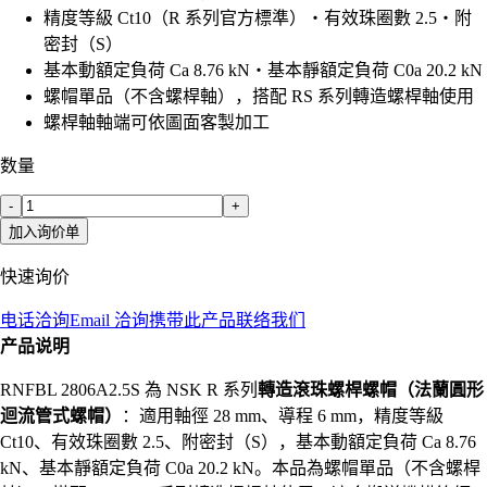
精度等級 Ct10（R 系列官方標準）・有效珠圈數 2.5・附
密封（S）
基本動額定負荷 Ca 8.76 kN・基本靜額定負荷 C0a 20.2 kN
螺帽單品（不含螺桿軸），搭配 RS 系列轉造螺桿軸使用
螺桿軸軸端可依圖面客製加工
数量
-
+
加入询价单
快速询价
电话洽询
Email 洽询
携带此产品联络我们
产品说明
RNFBL 2806A2.5S 為 NSK R 系列
轉造滾珠螺桿螺帽（法蘭圓形
迴流管式螺帽）
：適用軸徑 28 mm、導程 6 mm，精度等級
Ct10、有效珠圈數 2.5、附密封（S），基本動額定負荷 Ca 8.76
kN、基本靜額定負荷 C0a 20.2 kN。本品為螺帽單品（不含螺桿