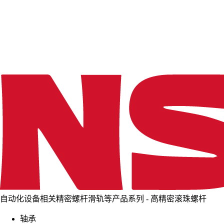
d
i
n
g
.
.
.
自动化设备相关精密螺杆滑轨等产品系列 - 高精密滚珠螺杆
轴承