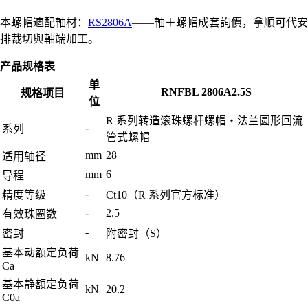
本螺帽適配軸材：
RS2806A
——軸＋螺帽成套詢價，拿順可代安
排裁切與軸端加工。
产品规格表
单
RNFBL 2806A2.5S
规格项目
位
R 系列转造滚珠螺杆螺帽・法兰圆形回流
-
系列
管式螺帽
mm
28
适用轴径
mm
6
导程
-
精度等级
Ct10（R 系列官方标准）
-
2.5
有效珠圈数
-
密封
附密封（S）
基本动额定负荷
kN
8.76
Ca
基本静额定负荷
kN
20.2
C0a