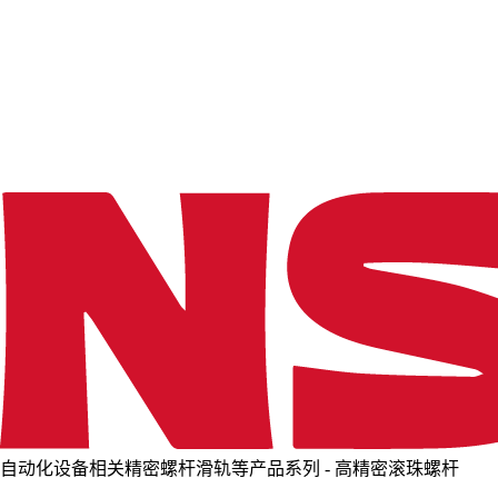
o
a
d
i
n
g
.
.
.
自动化设备相关精密螺杆滑轨等产品系列 - 高精密滚珠螺杆