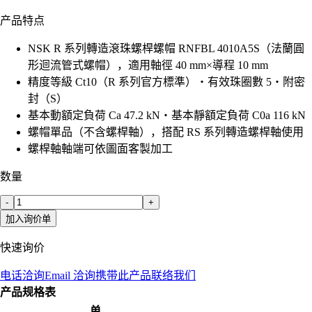
产品特点
NSK R 系列轉造滾珠螺桿螺帽 RNFBL 4010A5S（法蘭圓
形迴流管式螺帽），適用軸徑 40 mm×導程 10 mm
精度等級 Ct10（R 系列官方標準）・有效珠圈數 5・附密
封（S）
基本動額定負荷 Ca 47.2 kN・基本靜額定負荷 C0a 116 kN
螺帽單品（不含螺桿軸），搭配 RS 系列轉造螺桿軸使用
螺桿軸軸端可依圖面客製加工
数量
-
+
加入询价单
快速询价
电话洽询
Email 洽询
携带此产品联络我们
产品规格表
单