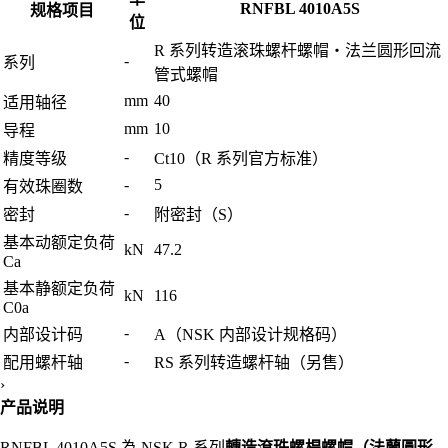
RNFBL 4010A5S
规格项目
位
R 系列转造滚珠螺杆螺帽・法兰圆形回流
-
系列
管式螺帽
mm
40
适用轴径
mm
10
导程
-
精度等级
Ct10（R 系列官方标准）
-
5
有效珠圈数
-
密封
附密封（S）
基本动额定负荷
kN
47.2
Ca
基本静额定负荷
kN
116
C0a
-
内部设计码
A（NSK 内部设计规格码）
-
配用螺杆轴
RS 系列转造螺杆轴（另售）
›
产品说明
RNFBL 4010A5S 為 NSK R 系列
轉造滾珠螺桿螺帽（法蘭圓形