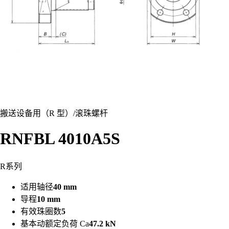
搬送设备用（R 型）
/
滚珠螺杆
RNFBL 4010A5S
R系列
适用轴径
40 mm
导程
10 mm
有效珠圈数
5
基本动额定负荷 Ca
47.2 kN