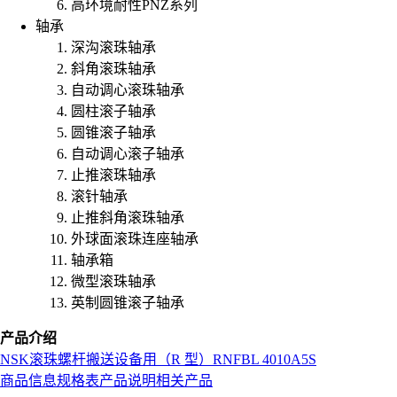
高环境耐性PNZ系列
轴承
深沟滚珠轴承
斜角滚珠轴承
自动调心滚珠轴承
圆柱滚子轴承
圆锥滚子轴承
自动调心滚子轴承
止推滚珠轴承
滚针轴承
止推斜角滚珠轴承
外球面滚珠连座轴承
轴承箱
微型滚珠轴承
英制圆锥滚子轴承
产品介绍
NSK
滚珠螺杆
搬送设备用（R 型）
RNFBL 4010A5S
商品信息
规格表
产品说明
相关产品