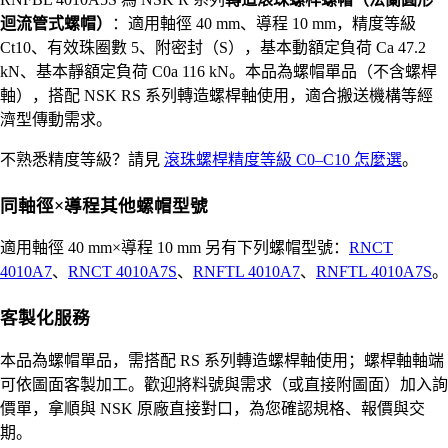
迴流管式螺帽）
：適用軸徑 40 mm、導程 10 mm，精度等級
Ct10、有效珠圈數 5、附密封（S），基本動額定負荷 Ca 47.2
kN、基本靜額定負荷 C0a 116 kN。本品為螺帽單品（不含螺桿
軸），搭配 NSK RS 系列轉造螺桿軸使用，適合搬送機構等經
濟型傳動需求。
不熟悉精度等級？請見
滾珠螺桿精度等級 C0–C10 怎麼選
。
同軸徑×導程其他螺帽型號
適用軸徑 40 mm×導程 10 mm 另有下列螺帽型號：
RNCT
4010A7
、
RNCT 4010A7S
、
RNFTL 4010A7
、
RNFTL 4010A7S
。
客製化服務
本品為螺帽單品，需搭配 RS 系列轉造螺桿軸使用；螺桿軸軸端
可依圖面客製加工。歡迎將料號與需求（或直接附圖面）加入詢
價單，拿順與 NSK 原廠直接對口，為您確認規格、報價與交
期。