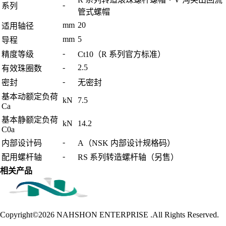
-
系列
管式螺帽
mm
20
适用轴径
mm
5
导程
-
精度等级
Ct10（R 系列官方标准）
-
2.5
有效珠圈数
-
密封
无密封
基本动额定负荷
kN
7.5
Ca
基本静额定负荷
kN
14.2
C0a
-
内部设计码
A（NSK 内部设计规格码）
-
配用螺杆轴
RS 系列转造螺杆轴（另售）
相关产品
Copyright©2026
NAHSHON ENTERPRISE .All Rights Reserved.