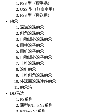
PSS 型（標準品）
USS 型（無塵室用）
FSS 型（搬送用）
轴承
深溝滾珠軸承
斜角滾珠軸承
自動調心滾珠軸承
圓柱滾子軸承
圓錐滾子軸承
自動調心滾子軸承
止推滾珠軸承
滾針軸承
止推斜角滾珠軸承
外球面滾珠連座軸承
軸承箱
DD马达
PS系列
薄型PN、PN2系列
PN3&PN4系列