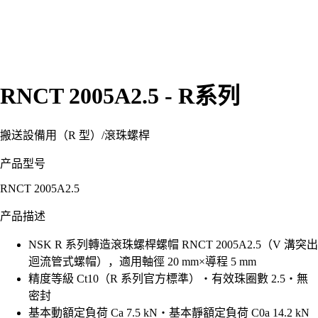
RNCT 2005A2.5 - R系列
搬送設備用（R 型）
/
滾珠螺桿
产品型号
RNCT 2005A2.5
产品描述
NSK R 系列轉造滾珠螺桿螺帽 RNCT 2005A2.5（V 溝突出
迴流管式螺帽），適用軸徑 20 mm×導程 5 mm
精度等級 Ct10（R 系列官方標準）・有效珠圈數 2.5・無
密封
基本動額定負荷 Ca 7.5 kN・基本靜額定負荷 C0a 14.2 kN