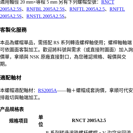
適用軸徑 20 mm×導程 5 mm 另有下列螺帽型號：
RNCT
2005A2.5S
、
RNFBL 2005A2.5S
、
RNFTL 2005A2.5
、
RNFTL
2005A2.5S
、
RNSTL 2005A2.5S
。
客製化服務
本品為螺帽單品，需搭配 RS 系列轉造螺桿軸使用；螺桿軸軸端
可依圖面客製加工。歡迎將料號與需求（或直接附圖面）加入詢
價單，拿順與 NSK 原廠直接對口，為您確認規格、報價與交
期。
適配軸材
本螺帽適配軸材：
RS2005A
——軸＋螺帽成套詢價，拿順可代安
排裁切與軸端加工。
产品规格表
单
RNCT 2005A2.5
规格项目
位
R 系列转造滚珠螺杆螺帽・V 沟突出回流