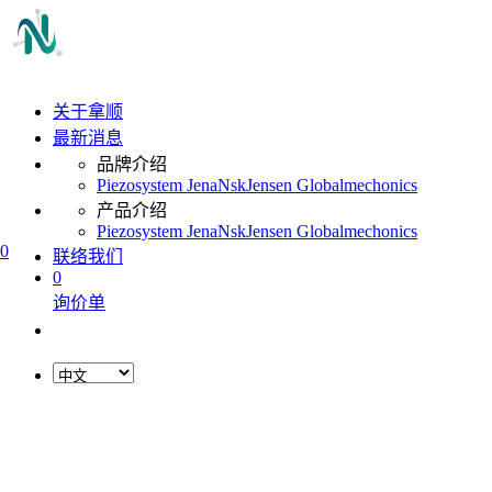
关于拿顺
最新消息
品牌介绍
Piezosystem Jena
Nsk
Jensen Global
mechonics
产品介绍
Piezosystem Jena
Nsk
Jensen Global
mechonics
0
联络我们
0
询价单
L
o
a