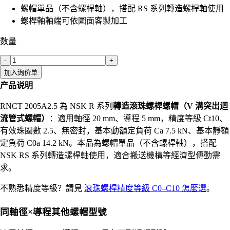
螺帽單品（不含螺桿軸），搭配 RS 系列轉造螺桿軸使用
螺桿軸軸端可依圖面客製加工
数量
-
+
加入询价单
产品说明
RNCT 2005A2.5 為 NSK R 系列
轉造滾珠螺桿螺帽（V 溝突出迴
流管式螺帽）
：適用軸徑 20 mm、導程 5 mm，精度等級 Ct10、
有效珠圈數 2.5、無密封，基本動額定負荷 Ca 7.5 kN、基本靜額
定負荷 C0a 14.2 kN。本品為螺帽單品（不含螺桿軸），搭配
NSK RS 系列轉造螺桿軸使用，適合搬送機構等經濟型傳動需
求。
不熟悉精度等級？請見
滾珠螺桿精度等級 C0–C10 怎麼選
。
同軸徑×導程其他螺帽型號