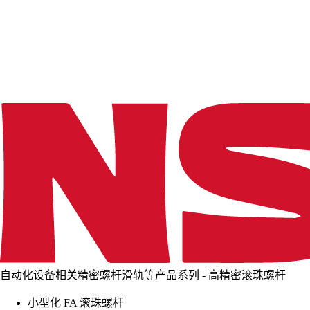
d
i
n
g
.
.
.
自动化设备相关精密螺杆滑轨等产品系列 - 高精密滚珠螺杆
小型化 FA 滚珠螺杆