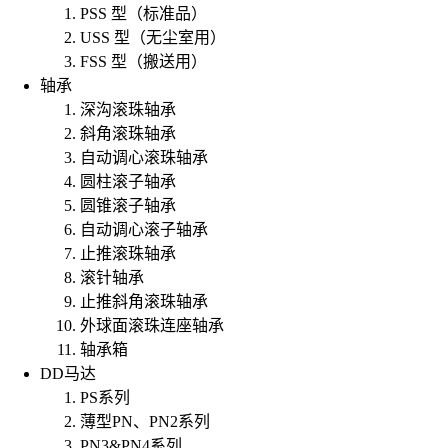
PSS 型（标准品）
USS 型（无尘室用）
FSS 型（搬送用）
轴承
深沟滚珠轴承
斜角滚珠轴承
自动调心滚珠轴承
圆柱滚子轴承
圆锥滚子轴承
自动调心滚子轴承
止推滚珠轴承
滚针轴承
止推斜角滚珠轴承
外球面滚珠连座轴承
轴承箱
DD马达
PS系列
薄型PN、PN2系列
PN3&PN4系列