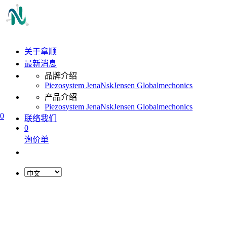
关于拿顺
最新消息
品牌介绍
Piezosystem Jena
Nsk
Jensen Global
mechonics
产品介绍
Piezosystem Jena
Nsk
Jensen Global
mechonics
0
联络我们
0
询价单
L
o
a