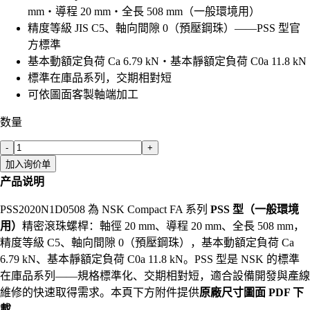
mm・導程 20 mm・全長 508 mm（一般環境用）
精度等級 JIS C5、軸向間隙 0（預壓鋼珠）——PSS 型官
方標準
基本動額定負荷 Ca 6.79 kN・基本靜額定負荷 C0a 11.8 kN
標準在庫品系列，交期相對短
可依圖面客製軸端加工
数量
-
+
加入询价单
产品说明
PSS2020N1D0508 為 NSK Compact FA 系列
PSS 型（一般環境
用）
精密滾珠螺桿：軸徑 20 mm、導程 20 mm、全長 508 mm，
精度等級 C5、軸向間隙 0（預壓鋼珠），基本動額定負荷 Ca
6.79 kN、基本靜額定負荷 C0a 11.8 kN。PSS 型是 NSK 的標準
在庫品系列——規格標準化、交期相對短，適合設備開發與產線
維修的快速取得需求。本頁下方附件提供
原廠尺寸圖面 PDF 下
載
。