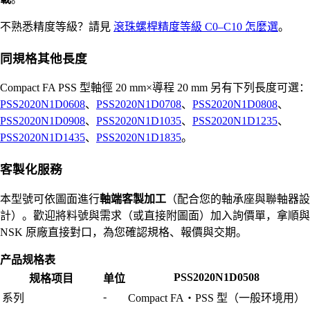
不熟悉精度等級？請見
滾珠螺桿精度等級 C0–C10 怎麼選
。
同規格其他長度
Compact FA PSS 型軸徑 20 mm×導程 20 mm 另有下列長度可選：
PSS2020N1D0608
、
PSS2020N1D0708
、
PSS2020N1D0808
、
PSS2020N1D0908
、
PSS2020N1D1035
、
PSS2020N1D1235
、
PSS2020N1D1435
、
PSS2020N1D1835
。
客製化服務
本型號可依圖面進行
軸端客製加工
（配合您的軸承座與聯軸器設
計）。歡迎將料號與需求（或直接附圖面）加入詢價單，拿順與
NSK 原廠直接對口，為您確認規格、報價與交期。
产品规格表
PSS2020N1D0508
规格项目
单位
-
系列
Compact FA・PSS 型（一般环境用）