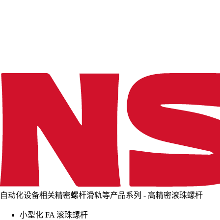
d
i
n
g
.
.
.
自动化设备相关精密螺杆滑轨等产品系列 - 高精密滚珠螺杆
小型化 FA 滚珠螺杆